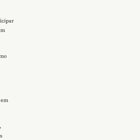
icipar
em
omo
a em
,
s