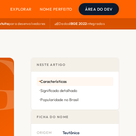
EXPLORAR
NOME PERFEITO
ÁREA DO DEV
atuita
para desenvolvedores
Dados
IBGE 2022
integrados
NESTE ARTIGO
Características
Significado detalhado
Popularidade no Brasil
FICHA DO NOME
ORIGEM
Teutônica