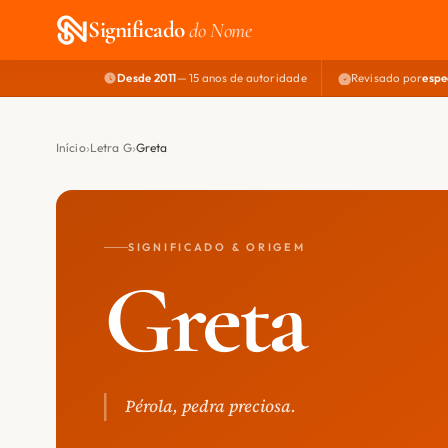
Significado
do Nome
Desde 2011
— 15 anos de autoridade
Revisado por
espe
Início
Letra G
Greta
SIGNIFICADO & ORIGEM
Greta
Pérola, pedra preciosa.