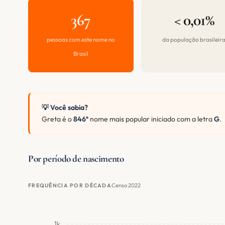
367
< 0,01%
pessoas com este nome no
da população brasileir
Brasil
💡 Você sabia?
Greta é o
846º
nome mais popular iniciado com a letra
G
.
Por período de nascimento
Censo 2022
FREQUÊNCIA POR DÉCADA
1k