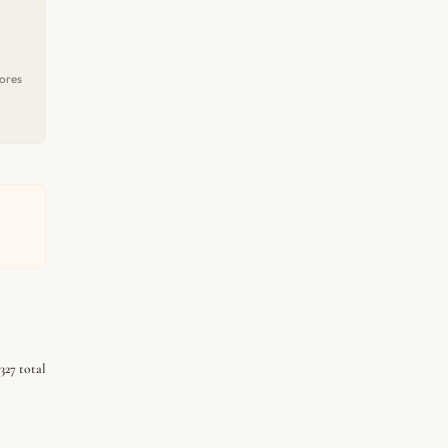
ores
327 total