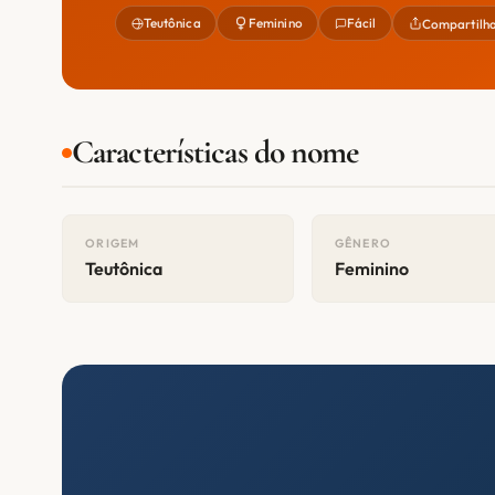
Teutônica
Feminino
Fácil
Compartilh
Características do nome
ORIGEM
GÊNERO
Teutônica
Feminino