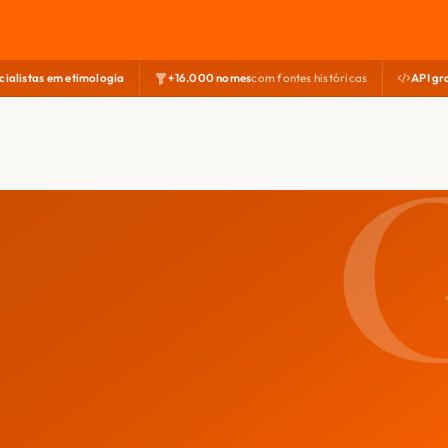
cialistas em etimologia
+16.000 nomes
com fontes históricas
API gr