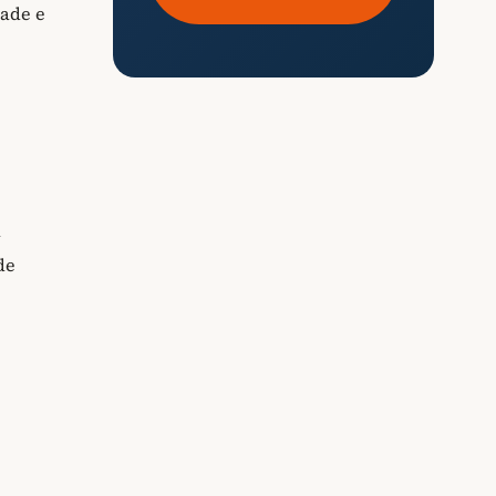
dade e
a
de