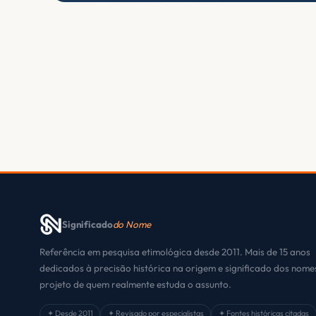
Significado
do Nome
Referência em pesquisa etimológica desde 2011. Mais de 15 anos
dedicados à precisão histórica na origem e significado dos nom
projeto de quem realmente estuda o assunto.
✦ Desde 2011
✦ Revisado por especialistas
✦ Fontes históricas citadas