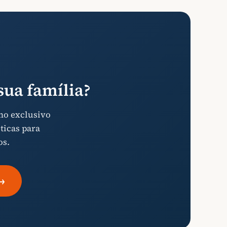
ua família?
mo exclusivo
ticas para
os.
→