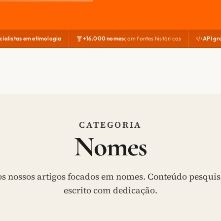
cialistas em etimologia
+16.000 nomes
com fontes históricas
API gr
CATEGORIA
Nomes
os nossos artigos focados em nomes. Conteúdo pesquis
escrito com dedicação.