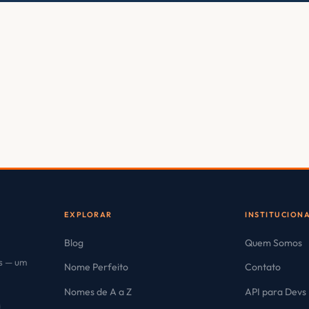
EXPLORAR
INSTITUCION
Blog
Quem Somos
es — um
Nome Perfeito
Contato
Nomes de A a Z
API para Devs