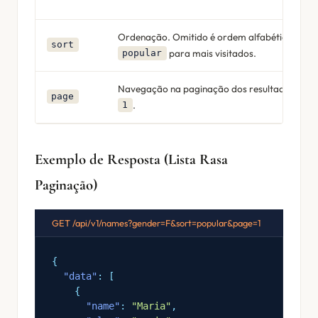
Ordenação. Omitido é ordem alfabética. Utili
sort
para mais visitados.
popular
Navegação na paginação dos resultados. Pad
page
.
1
Exemplo de Resposta (Lista Rasa
Paginação)
GET /api/v1/names?gender=F&sort=popular&page=1
{
"data"
: [
{
"name"
:
"Maria"
,