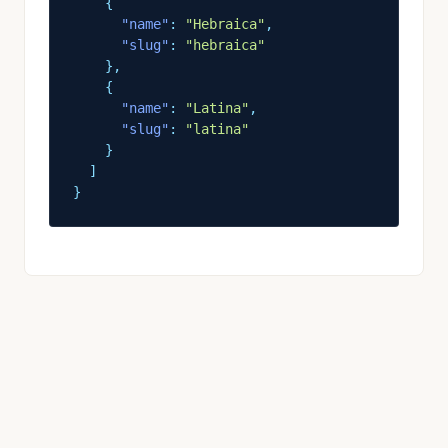
{
"name"
:
"Hebraica"
,
"slug"
:
"hebraica"
}
,
{
"name"
:
"Latina"
,
"slug"
:
"latina"
}
]
}