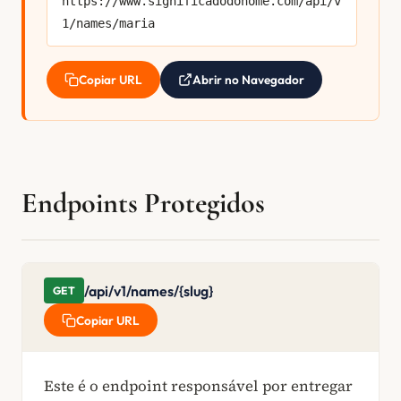
https://www.significadodonome.com/api/v
1/names/maria
Abrir no Navegador
Copiar URL
Endpoints Protegidos
/api/v1/names/{slug}
GET
Copiar URL
Este é o endpoint responsável por entregar