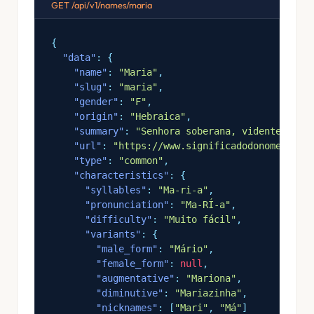
GET /api/v1/names/maria
{
"data"
: {
"name"
:
"Maria"
,
"slug"
:
"maria"
,
"gender"
:
"F"
,
"origin"
:
"Hebraica"
,
"summary"
:
"Senhora soberana, vidente ou a
"url"
:
"https://www.significadodonome.com/
"type"
:
"common"
,
"characteristics"
: {
"syllables"
:
"Ma-ri-a"
,
"pronunciation"
:
"Ma-RÍ-a"
,
"difficulty"
:
"Muito fácil"
,
"variants"
: {
"male_form"
:
"Mário"
,
"female_form"
:
null
,
"augmentative"
:
"Mariona"
,
"diminutive"
:
"Mariazinha"
,
"nicknames"
: [
"Mari"
,
"Má"
]