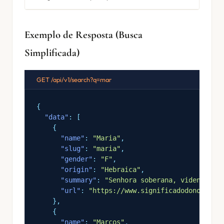
Exemplo de Resposta (Busca
Simplificada)
GET /api/v1/search?q=mar
{
"data"
: [
{
"name"
:
"Maria"
,
"slug"
:
"maria"
,
"gender"
:
"F"
,
"origin"
:
"Hebraica"
,
"summary"
:
"Senhora soberana, vidente ou
"url"
:
"https://www.significadodonome.co
}
,
{
"name"
:
"Marcos"
,