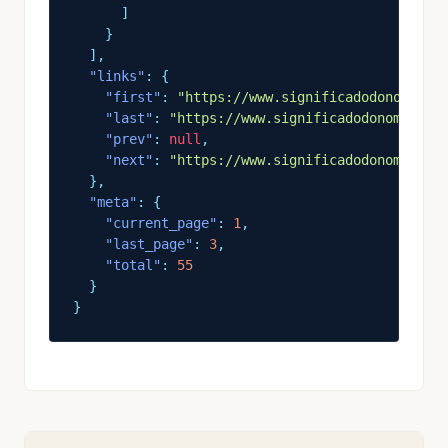
]
}
],
"links"
: {
"first"
:
"https://www.significadodonome.co
"last"
:
"https://www.significadodonome.com
"prev"
:
null
,
"next"
:
"https://www.significadodonome.com
},
"meta"
: {
"current_page"
:
1
,
"last_page"
:
3
,
"total"
:
55
}
}