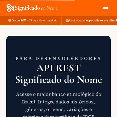
Significado
do Nome
Desde 2011
— 15 anos de autoridade
Revisado por
especialistas em etimo
EXPLORAR
NOME PERFEITO
ÁREA DO DEV
PARA DESENVOLVEDORES
API REST
Significado do Nome
Acesse o maior banco etimológico do
Brasil. Integre dados históricos,
gêneros, origens, variações e
métricas demográficas do IBGE