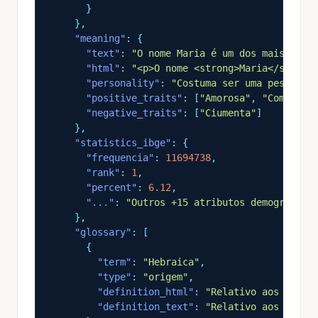
}
},
"meaning"
: {
"text"
:
"O nome Maria é um dos mais popu
"html"
:
"<p>O nome <strong>Maria</strong
"personality"
:
"Costuma ser uma pessoa c
"positive_traits"
: [
"Amorosa"
,
"Compreen
"negative_traits"
: [
"Ciumenta"
]
},
"statistics_ibge"
: {
"frequencia"
:
11694738
,
"rank"
:
1
,
"percent"
:
6.12
,
"..."
:
"Outros +15 atributos demográfico
},
"glossary"
: [
{
"term"
:
"Hebraica"
,
"type"
:
"origem"
,
"definition_html"
:
"Relativo aos antig
"definition_text"
:
"Relativo aos antig