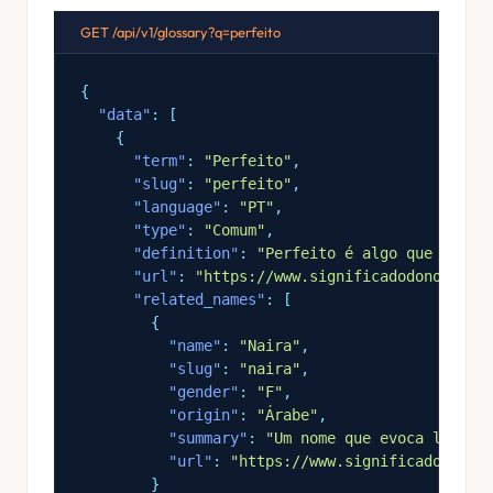
GET /api/v1/glossary?q=perfeito
{
"data"
: [
{
"term"
:
"Perfeito"
,
"slug"
:
"perfeito"
,
"language"
:
"PT"
,
"type"
:
"Comum"
,
"definition"
:
"Perfeito é algo que reúne
"url"
:
"https://www.significadodonome.co
"related_names"
: [
{
"name"
:
"Naira"
,
"slug"
:
"naira"
,
"gender"
:
"F"
,
"origin"
:
"Árabe"
,
"summary"
:
"Um nome que evoca lidera
"url"
:
"https://www.significadodonom
}