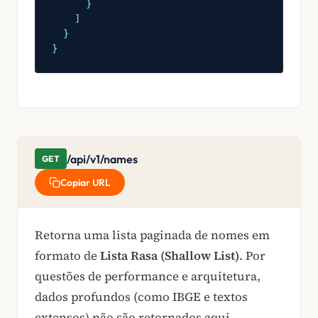
}
]
}
}
/api/v1/names
GET
Copiar URL
Retorna uma lista paginada de nomes em
formato de
Lista Rasa (Shallow List)
. Por
questões de performance e arquitetura,
dados profundos (como IBGE e textos
extensos) não são retornados aqui,