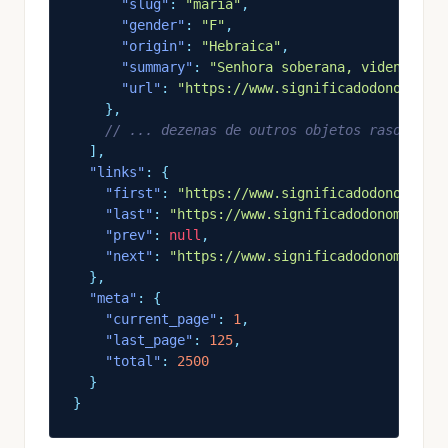
"slug"
:
"maria"
,
"gender"
:
"F"
,
"origin"
:
"Hebraica"
,
"summary"
:
"Senhora soberana, vidente ou
"url"
:
"https://www.significadodonome.co
}
,
// ... dezenas de outros objetos rasos
],
"links"
: {
"first"
:
"https://www.significadodonome.co
"last"
:
"https://www.significadodonome.com
"prev"
:
null
,
"next"
:
"https://www.significadodonome.com
},
"meta"
: {
"current_page"
:
1
,
"last_page"
:
125
,
"total"
:
2500
}
}