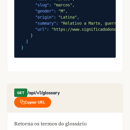
"slug"
:
"marcos"
,
"gender"
:
"M"
,
"origin"
:
"Latina"
,
"summary"
:
"Relativo a Marte, guerreiro.
"url"
:
"https://www.significadodonome.co
}
]
}
/api/v1/glossary
GET
Copiar URL
Retorna os termos do glossário