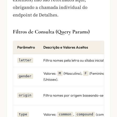
obrigando a chamada individual do
endpoint de Detalhes.
Filtros de Consulta (Query Params)
Parâmetro
Descrição e Valores Aceitos
Filtra nomes pela letra ou sílaba inicial.
letter
Valores:
(Masculino),
(Feminino),
M
F
U
gender
(Unissex).
Filtra nomes por origem baseando-se no
slug
.
origin
Valores:
,
(composto),
type
common
compound