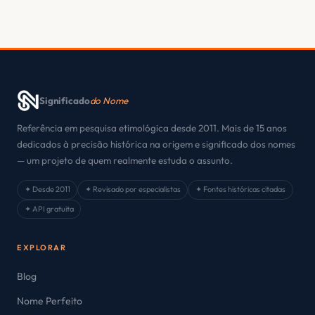
Significado
do Nome
Referência em pesquisa etimológica desde 2011. Mais de 15 anos
dedicados à precisão histórica na origem e significado dos nomes
— um projeto de quem realmente estuda o assunto.
✦ Desde 2011
✦ Revisado por especialistas
✦ Fontes históricas citadas
✦ API gratuita
EXPLORAR
Blog
Nome Perfeito