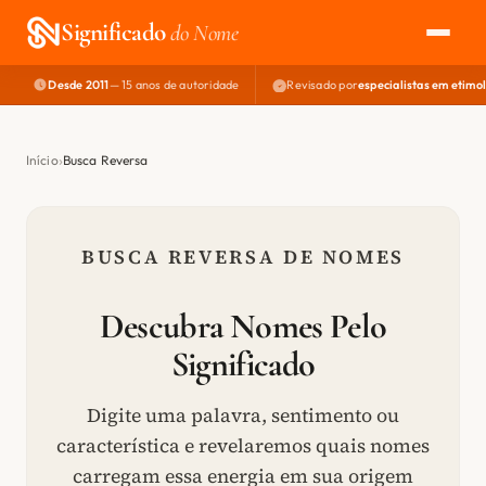
Significado
do Nome
Desde 2011
— 15 anos de autoridade
Revisado por
especialistas em etimo
EXPLORAR
NOME PERFEITO
Início
Busca Reversa
ÁREA DO DEV
BUSCA REVERSA DE NOMES
Descubra Nomes Pelo
Significado
Digite uma palavra, sentimento ou
característica e revelaremos quais nomes
carregam essa energia em sua origem