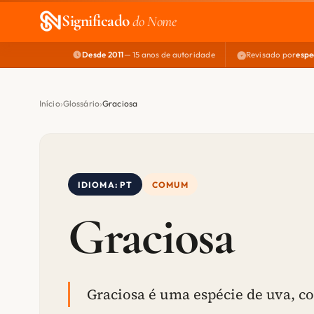
Significado
do Nome
Desde 2011
— 15 anos de autoridade
Revisado por
espe
Início
Glossário
Graciosa
IDIOMA: PT
COMUM
Graciosa
Graciosa é uma espécie de uva, 