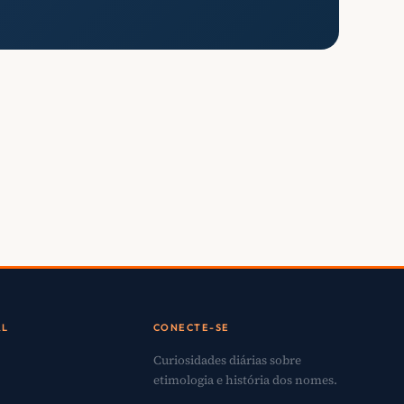
AL
CONECTE-SE
Curiosidades diárias sobre
etimologia e história dos nomes.