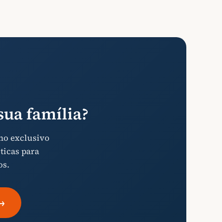
ua família?
mo exclusivo
ticas para
os.
→