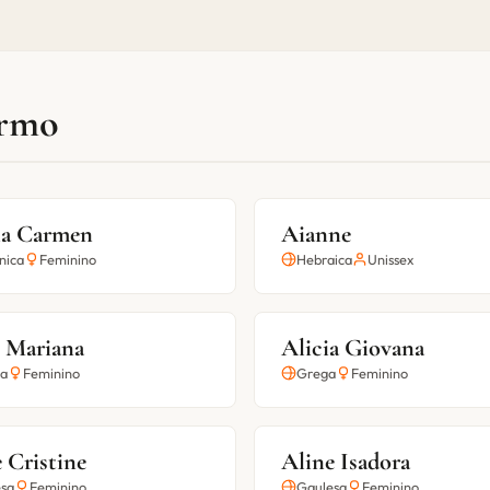
ermo
ia Carmen
Aianne
nica
Feminino
Hebraica
Unissex
e Mariana
Alicia Giovana
ia
Feminino
Grega
Feminino
 Cristine
Aline Isadora
sa
Feminino
Gaulesa
Feminino