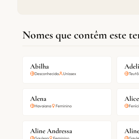
Nomes que contêm este t
Abilha
Adel
Desconhecida
Unissex
Teutô
Alena
Alic
Havaiana
Feminino
Feníc
Aline Andressa
Aline
Gaulesa
Feminino
Gaule