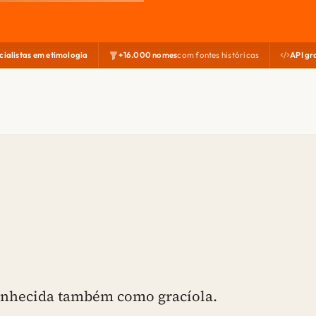
cialistas em etimologia
+16.000 nomes
com fontes históricas
API gr
conhecida também como gracíola.