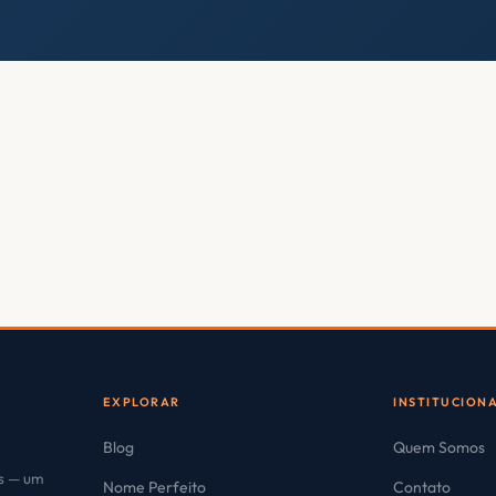
EXPLORAR
INSTITUCION
Blog
Quem Somos
es — um
Nome Perfeito
Contato