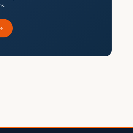
os.
→