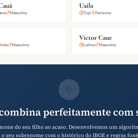
 Cauã
Uaila
ica
Masculino
Tupi
Feminino
Victor Caue
hola
Masculino
Latina
Masculino
✨
combina perfeitamente com s
 nome do seu filho ao acaso. Desenvolvemos um algorit
 o seu sobrenome com o histórico do IBGE e regras foné