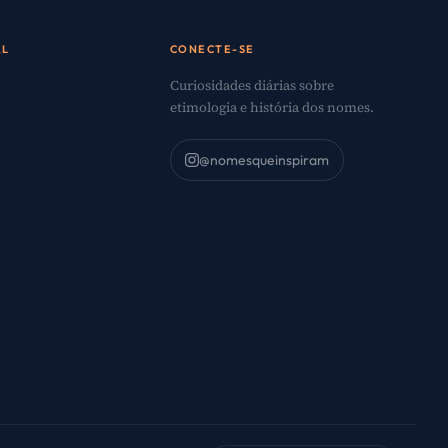
AL
CONECTE-SE
Curiosidades diárias sobre
etimologia e história dos nomes.
@nomesqueinspiram
o