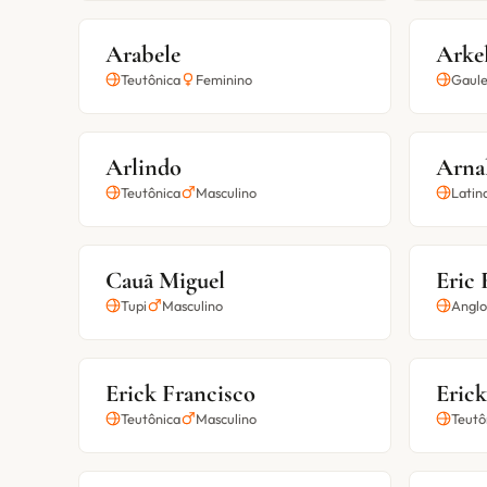
Arabele
Arkel
Teutônica
Feminino
Gaule
Arlindo
Arna
Teutônica
Masculino
Latin
Cauã Miguel
Eric 
Tupi
Masculino
Anglo
Erick Francisco
Erick
Teutônica
Masculino
Teutô