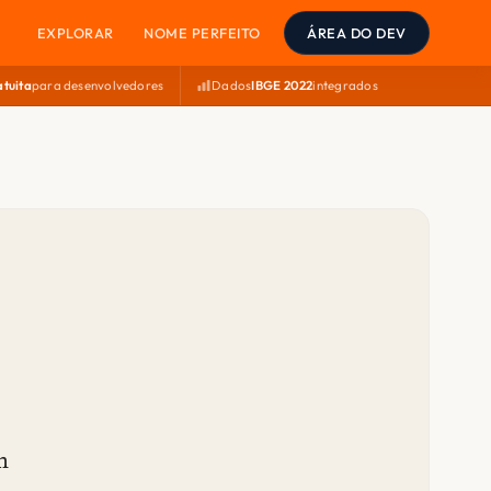
EXPLORAR
NOME PERFEITO
ÁREA DO DEV
atuita
para desenvolvedores
Dados
IBGE 2022
integrados
m