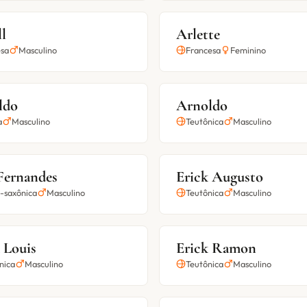
l
Arlette
sa
Masculino
Francesa
Feminino
ldo
Arnoldo
a
Masculino
Teutônica
Masculino
Fernandes
Erick Augusto
-saxônica
Masculino
Teutônica
Masculino
 Louis
Erick Ramon
nica
Masculino
Teutônica
Masculino