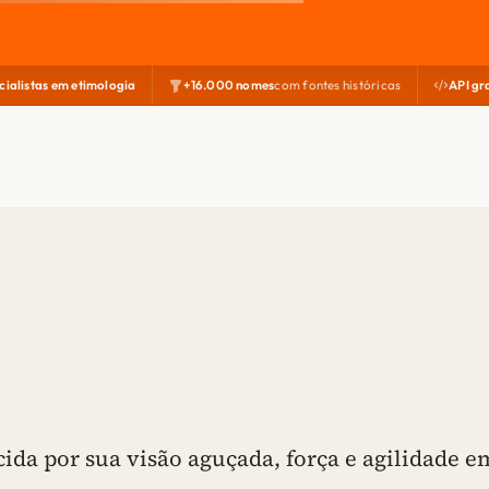
cialistas em etimologia
+16.000 nomes
com fontes históricas
API gr
ida por sua visão aguçada, força e agilidade e