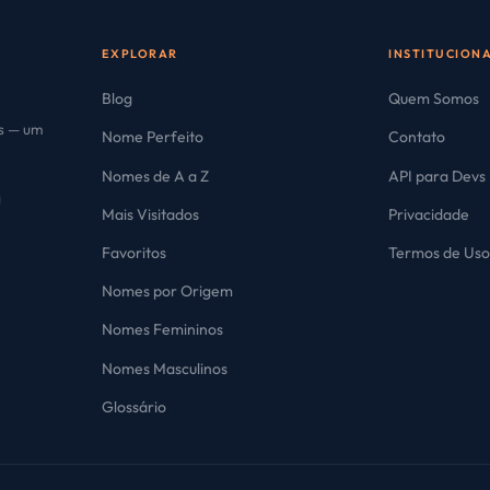
EXPLORAR
INSTITUCION
Blog
Quem Somos
es — um
Nome Perfeito
Contato
Nomes de A a Z
API para Devs
Mais Visitados
Privacidade
Favoritos
Termos de Us
Nomes por Origem
Nomes Femininos
Nomes Masculinos
Glossário