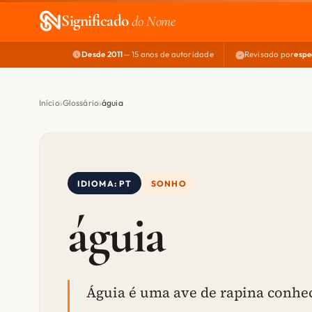
Significado
do Nome
Desde 2011
— 15 anos de autoridade
Revisado por
espe
Início
Glossário
águia
IDIOMA: PT
SONHO
águia
Águia é uma ave de rapina conhec