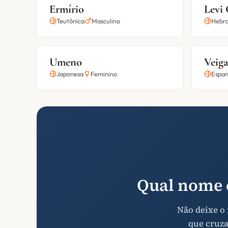
Ermírio
Levi
Teutônica
Masculino
Hebra
Umeno
Veiga
Japonesa
Feminino
Espan
Qual nome 
Não deixe o
que cruza