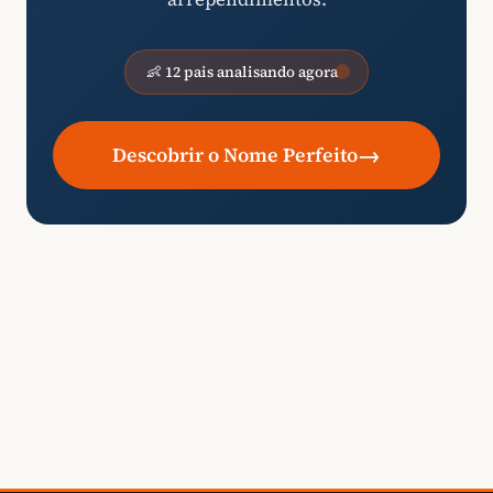
👶 12 pais analisando agora
→
Descobrir o Nome Perfeito