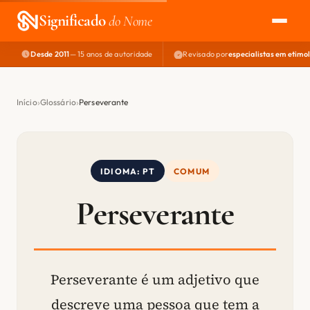
Significado
do Nome
Desde 2011
— 15 anos de autoridade
Revisado por
especialistas em etimo
EXPLORAR
NOME PERFEITO
Início
Glossário
Perseverante
ÁREA DO DEV
IDIOMA: PT
COMUM
Perseverante
Perseverante é um adjetivo que
descreve uma pessoa que tem a