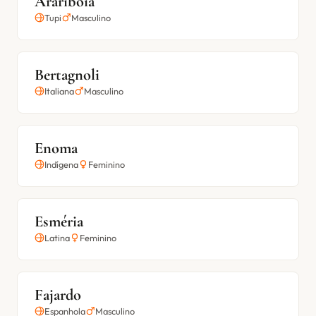
Araribóia
Tupi
Masculino
Bertagnoli
Italiana
Masculino
Enoma
Indígena
Feminino
Esméria
Latina
Feminino
Fajardo
Espanhola
Masculino