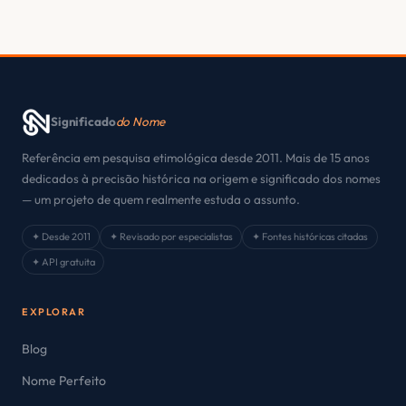
Significado
do Nome
Referência em pesquisa etimológica desde 2011. Mais de 15 anos
dedicados à precisão histórica na origem e significado dos nomes
— um projeto de quem realmente estuda o assunto.
✦ Desde 2011
✦ Revisado por especialistas
✦ Fontes históricas citadas
✦ API gratuita
EXPLORAR
Blog
Nome Perfeito