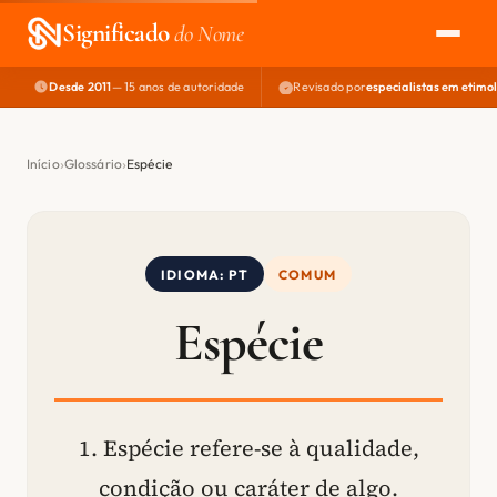
Significado
do Nome
Desde 2011
— 15 anos de autoridade
Revisado por
especialistas em etimo
EXPLORAR
NOME PERFEITO
Início
Glossário
Espécie
ÁREA DO DEV
IDIOMA: PT
COMUM
Espécie
1. Espécie refere-se à qualidade,
condição ou caráter de algo.