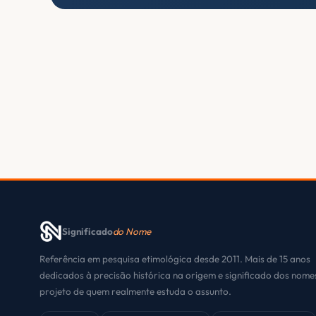
Significado
do Nome
Referência em pesquisa etimológica desde 2011. Mais de 15 anos
dedicados à precisão histórica na origem e significado dos nom
projeto de quem realmente estuda o assunto.