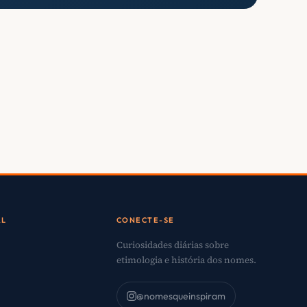
AL
CONECTE-SE
Curiosidades diárias sobre
etimologia e história dos nomes.
@nomesqueinspiram