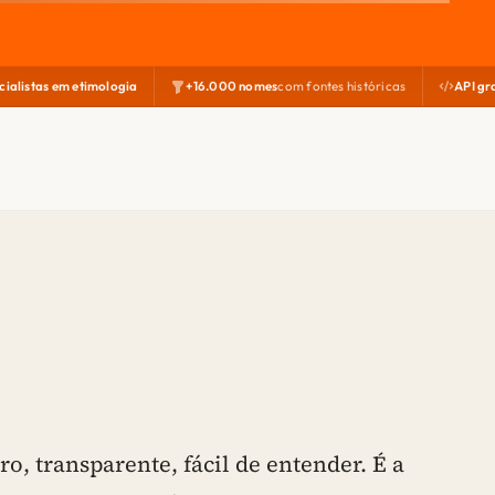
cialistas em etimologia
+16.000 nomes
com fontes históricas
API gr
ro, transparente, fácil de entender. É a