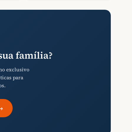
ua família?
mo exclusivo
ticas para
os.
→