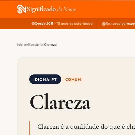
Significado
do Nome
Desde 2011
— 15 anos de autoridade
Revisado por
espe
Início
Glossário
Clareza
IDIOMA: PT
COMUM
Clareza
Clareza é a qualidade do que é cla