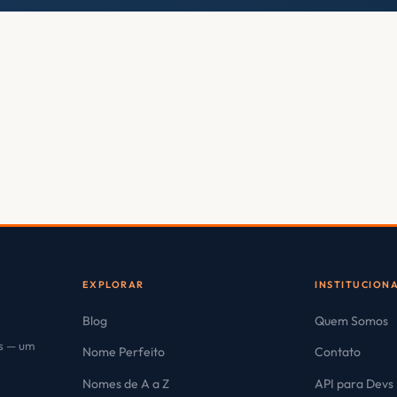
EXPLORAR
INSTITUCION
Blog
Quem Somos
es — um
Nome Perfeito
Contato
Nomes de A a Z
API para Devs