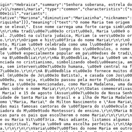
oc\u00ea busca um nome com significado espiritual, Maria \u00e9 uma escolha perfeita.\r\n\tApelidos criativos: Mari, Mia e Mary s\u00e3o op\u00e7\u00f5es carinhosas e modernas para o nome Maria.\r\n\r\n\r\nVaria\u00e7\u00f5es do nome Maria em outros idiomas\r\n\r\n\r\n\tIngl\u00eas: Mary\r\n\tFranc\u00eas: Marie\r\n\tItaliano: Maria\r\n\tEspanhol: Mar\u00eda\r\n\tAlem\u00e3o: Maria\r\n\tRusso: \u041c\u0430\u0440\u0438\u044f (Mariya)\r\n\tJapon\u00eas: \u30de\u30ea\u30a2 (Maria)\r\n\t\u00c1rabe: \u0645\u0631\u064a\u0645 (Maryam)\r\n\tGrego: \u039c\u03b1\u03c1\u03af\u03b1 (Maria)\r\n\tHebraico: \u05de\u05b4\u05e8\u05b0\u05d9\u05b8\u05dd (Miriam)\r\n","html":"<p>O nome Maria tem origem no hebraico Miryam, que pode ser traduzido como \"Senhora soberana\", \"Estrela do mar\" ou \"Aquela que se eleva\". Esse nome carrega uma forte carga simb\u00f3lica e espiritual, sendo um dos mais populares e reverenciados em diversas culturas ao redor do mundo.<\/p>\r\n\r\n<p>Na tradi\u00e7\u00e3o crist\u00e3, Maria \u00e9 o nome da m\u00e3e de Jesus Cristo, tornando-o um s\u00edmbolo de pureza, devo\u00e7\u00e3o e amor maternal. J\u00e1 na cultura judaica, Miriam (a vers\u00e3o original de Maria) era a irm\u00e3 de Mois\u00e9s e Aar\u00e3o, uma figura importante no \u00caxodo do Egito.<\/p>\r\n\r\n<p><strong>Origem e hist\u00f3ria do nome Maria<\/strong><\/p>\r\n\r\n<p>O nome Maria tem ra\u00edzes profundas na B\u00edblia e na hist\u00f3ria judaico-crist\u00e3. No Antigo Testamento, Miriam \u00e9 celebrada como uma l\u00edder e profetiza, enquanto no Novo Testamento, Maria \u00e9 venerada como a m\u00e3e de Jesus, representando humildade e f\u00e9.<\/p>\r\n\r\n<p>Ao longo dos s\u00e9culos, o nome Maria se espalhou pelo mundo, ganhando varia\u00e7\u00f5es em diferentes idiomas e culturas. Ele \u00e9 especialmente popular em pa\u00edses de tradi\u00e7\u00e3o cat\u00f3lica, como Brasil, Portugal, Espanha e It\u00e1lia.<\/p>\r\n\r\n<p><strong>Significado do nome Maria na B\u00edblia<\/strong><\/p>\r\n\r\n<p>Na B\u00edblia, Maria \u00e9 um nome de grande import\u00e2ncia. Maria, m\u00e3e de Jesus, \u00e9 considerada a figura feminina mais reverenciada no cristianismo, simbolizando obedi\u00eancia, amor e devo\u00e7\u00e3o.<\/p>\r\n\r\n<p>A cren\u00e7a de que Maria concebeu e deu \u00e0 luz Jesus de forma milagrosa, sem interven\u00e7\u00e3o humana, \u00e9 central na f\u00e9 crist\u00e3. Ela \u00e9 frequentemente lembrada como a Virgem Maria, s\u00edmbolo de pureza e devo\u00e7\u00e3o.<\/p>\r\n\r\n<p>A B\u00edblia n\u00e3o fornece muitos detalhes sobre sua vida pessoal, al\u00e9m de descrever que era uma jovem judia de Nazar\u00e9, parente de Isabel (m\u00e3e de Jo\u00e3o Batista), e casada com Jos\u00e9, um carpinteiro.<\/p>\r\n\r\n<p>Na tradi\u00e7\u00e3o cat\u00f3lica, acredita-se que Maria foi assumpta ao c\u00e9u, ou seja, n\u00e3o passou pela morte f\u00edsica comum, mas foi elevada diretamente por Deus.<\/p>\r\n\r\n<p>Al\u00e9m dela, outras mulheres com o nome Maria s\u00e3o mencionadas, como Maria Madalena, uma das seguidoras mais fi\u00e9is de Jesus, e Maria de Bet\u00e2nia, irm\u00e3 de L\u00e1zaro.<\/p>\r\n\r\n<p><strong>Curiosidades sobre o nome Maria<\/strong><\/p>\r\n\r\n<ul>\r\n\t<li><strong>Datas comemorativas<\/strong>: O nome Maria \u00e9 celebrado em v\u00e1rias datas religiosas, como 12 de setembro (festa do Santo Nome de Maria) e 15 de agosto (Assun\u00e7\u00e3o de Nossa Senhora).<\/li>\r\n\t<li><strong>Lugares famosos<\/strong>: O nome Maria est\u00e1 presente em diversos locais ao redor do mundo, como a cidade de Santa Maria no Brasil e a ilha de Maria Madalena no M\u00e9xico.<\/li>\r\n\t<li><strong>Na m\u00fasica<\/strong>: O nome Maria \u00e9 tema de v\u00e1rias can\u00e7\u00f5es famosas, como \"Maria, Maria\" de Milton Nascimento e \"Ave Maria\" de Franz Schubert.<\/li>\r\n<\/ul>\r\n\r\n<p><strong>3 famosas com o nome Maria<\/strong><\/p>\r\n\r\n<ol>\r\n\t<li><strong>Maria Callas<\/strong> (1923-1977) \u2013 Uma das mais famosas cantoras de \u00f3pera do s\u00e9culo XX, conhecida como \"La Divina\".<\/li>\r\n\t<li><strong>Maria Montessori<\/strong> (1870-1952) \u2013 Educadora e m\u00e9dica italiana, criadora do M\u00e9todo Montessori de ensino.<\/li>\r\n\t<li><st