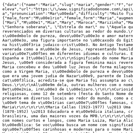
{"data":{"name":"Maria","slug":"maria","gender":"F","origin":"Hebraica","summary":"Senhora soberana, estrela do mar ou aquela que se eleva","url":"https:\/\/www.significadodonome.com\/api\/v1\/names\/maria","type":"common","characteristics":{"syllables":"Ma-ri-a","pronunciation":"Mar\u00eda","difficulty":"Muito f\u00e1cil","variants":{"male_form":"M\u00e1rio","female_form":"Maria","augmentative":"Mariona","diminutive":"Mariazinha","nicknames":["Mari","M\u00e1","Mia","Mary","Maroca","Marizinha","Mariquinha"]}},"meaning":{"text":"O nome Maria tem origem no hebraico Miryam, que pode ser traduzido como \"Senhora soberana\", \"Estrela do mar\" ou \"Aquela que se eleva\". Esse nome carrega uma forte carga simb\u00f3lica e espiritual, sendo um dos mais populares e reverenciados em diversas culturas ao redor do mundo.\r\n\r\nNa tradi\u00e7\u00e3o crist\u00e3, Maria \u00e9 o nome da m\u00e3e de Jesus Cristo, tornando-o um s\u00edmbolo de pureza, devo\u00e7\u00e3o e amor maternal. J\u00e1 na cultura judaica, Miriam (a vers\u00e3o original de Maria) era a irm\u00e3 de Mois\u00e9s e Aar\u00e3o, uma figura importante no \u00caxodo do Egito.\r\n\r\nOrigem e hist\u00f3ria do nome Maria\r\n\r\nO nome Maria tem ra\u00edzes profundas na B\u00edblia e na hist\u00f3ria judaico-crist\u00e3. No Antigo Testamento, Miriam \u00e9 celebrada como uma l\u00edder e profetiza, enquanto no Novo Testamento, Maria \u00e9 venerada como a m\u00e3e de Jesus, representando humildade e f\u00e9.\r\n\r\nAo longo dos s\u00e9culos, o nome Maria se espalhou pelo mundo, ganhando varia\u00e7\u00f5es em diferentes idiomas e culturas. Ele \u00e9 especialmente popular em pa\u00edses de tradi\u00e7\u00e3o cat\u00f3lica, como Brasil, Portugal, Espanha e It\u00e1lia.\r\n\r\nSignificado do nome Maria na B\u00edblia\r\n\r\nNa B\u00edblia, Maria \u00e9 um nome de grande import\u00e2ncia. Maria, m\u00e3e de Jesus, \u00e9 considerada a figura feminina mais reverenciada no cristianismo, simbolizando obedi\u00eancia, amor e devo\u00e7\u00e3o.\r\n\r\nA cren\u00e7a de que Maria concebeu e deu \u00e0 luz Jesus de forma milagrosa, sem interven\u00e7\u00e3o humana, \u00e9 central na f\u00e9 crist\u00e3. Ela \u00e9 frequentemente lembrada como a Virgem Maria, s\u00edmbolo de pureza e devo\u00e7\u00e3o.\r\n\r\nA B\u00edblia n\u00e3o fornece muitos detalhes sobre sua vida pessoal, al\u00e9m de descrever que era uma jovem judia de Nazar\u00e9, parente de Isabel (m\u00e3e de Jo\u00e3o Batista), e casada com Jos\u00e9, um carpinteiro.\r\n\r\nNa tradi\u00e7\u00e3o cat\u00f3lica, acredita-se que Maria foi assumpta ao c\u00e9u, ou seja, n\u00e3o passou pela morte f\u00edsica comum, mas foi elevada diretamente por Deus.\r\n\r\nAl\u00e9m dela, outras mulheres com o nome Maria s\u00e3o mencionadas, como Maria Madalena, uma das seguidoras mais fi\u00e9is de Jesus, e Maria de Bet\u00e2nia, irm\u00e3 de L\u00e1zaro.\r\n\r\nCuriosidades sobre o nome Maria\r\n\r\n\r\n\tDatas comemorativas: O nome Maria \u00e9 celebrado em v\u00e1rias datas religiosas, como 12 de setembro (festa do Santo Nome de Maria) e 15 de agosto (Assun\u00e7\u00e3o de Nossa Senhora).\r\n\tLugares famosos: O nome Maria est\u00e1 presente em diversos locais ao redor do mundo, como a cidade de Santa Maria no Brasil e a ilha de Maria Madalena no M\u00e9xico.\r\n\tNa m\u00fasica: O nome Maria \u00e9 tema de v\u00e1rias can\u00e7\u00f5es famosas, como \"Maria, Maria\" de Milton Nascimento e \"Ave Maria\" de Franz Schubert.\r\n\r\n\r\n3 famosas com o nome Maria\r\n\r\n\r\n\tMaria Callas (1923-1977) \u2013 Uma das mais famosas cantoras de \u00f3pera do s\u00e9culo XX, conhecida como \"La Divina\".\r\n\tMaria Montessori (1870-1952) \u2013 Educadora e m\u00e9dica italiana, criadora do M\u00e9todo Montessori de ensino.\r\n\tMaria Beth\u00e2nia (nascida em 1946) \u2013 Cantora brasileira, uma das maiores vozes da MPB.\r\n\r\n\r\nDicas para os pais que escolherem o nome Maria\r\n\r\n\r\n\tCombina\u00e7\u00f5es cl\u00e1ssicas: Maria combina com nomes curtos e longos, como Maria Luiza, Maria Alice ou Maria Vit\u00f3ria. Mais adiante, listamos algumas op\u00e7\u00f5es.\r\n\tInspira\u00e7\u00e3o b\u00edblica: Se v