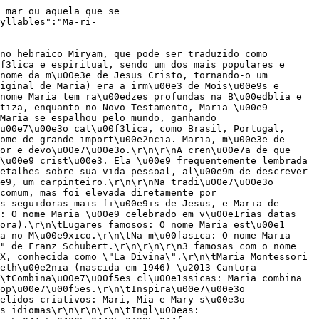
rong>Maria Beth\u00e2nia<\/strong> (nascida em 1946) \u2013 Cantora brasileira, uma das maiores vozes da MPB.<\/li>\r\n<\/ol>\r\n\r\n<p><strong>Dicas para os pais que escolherem o nome Maria<\/strong><\/p>\r\n\r\n<ul>\r\n\t<li><strong>Combina\u00e7\u00f5es cl\u00e1ssicas<\/strong>: Maria combina com nomes curtos e longos, como Maria Luiza, Maria Alice ou Maria Vit\u00f3ria. Mais adiante, listamos algumas op\u00e7\u00f5es.<\/li>\r\n\t<li><strong>Inspira\u00e7\u00e3o b\u00edblica<\/strong>: Se voc\u00ea busca um nome com significado espiritual, Maria \u00e9 uma escolha perfeita.<\/li>\r\n\t<li><strong>Apelidos criativos<\/strong>: Mari, Mia e Mary s\u00e3o op\u00e7\u00f5es carinhosas e modernas para o nome Maria.<\/li>\r\n<\/ul>\r\n\r\n<p><strong>Varia\u00e7\u00f5es do nome Maria em outros idiomas<\/strong><\/p>\r\n\r\n<ul>\r\n\t<li><strong>Ingl\u00eas<\/strong>: Mary<\/li>\r\n\t<li><strong>Franc\u00eas<\/strong>: Marie<\/li>\r\n\t<li><strong>Italiano<\/strong>: Maria<\/li>\r\n\t<li><strong>Espanhol<\/strong>: Mar\u00eda<\/li>\r\n\t<li><strong>Alem\u00e3o<\/strong>: Maria<\/li>\r\n\t<li><strong>Russo<\/strong>: \u041c\u0430\u0440\u0438\u044f (Mariya)<\/li>\r\n\t<li><strong>Japon\u00eas<\/strong>: \u30de\u30ea\u30a2 (Maria)<\/li>\r\n\t<li><strong>\u00c1rabe<\/strong>: \u0645\u0631\u064a\u0645 (Maryam)<\/li>\r\n\t<li><strong>Grego<\/strong>: \u039c\u03b1\u03c1\u03af\u03b1 (Maria)<\/li>\r\n\t<li><strong>Hebraico<\/strong>: \u05de\u05b4\u05e8\u05b0\u05d9\u05b8\u05dd (Miriam)<\/li>\r\n<\/ul>","personality":"Ela possui uma aura de nobreza e soberania, destacando-se em situ