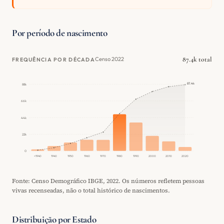
Por período de nascimento
87.4k total
Censo 2022
FREQUÊNCIA POR DÉCADA
87.4k
88k
66k
44k
22k
0
<1940
1940
1950
1960
1970
1980
1990
2000
2010
2020
Fonte: Censo Demográfico IBGE, 2022. Os números refletem pessoas
vivas recenseadas, não o total histórico de nascimentos.
Distribuição por Estado