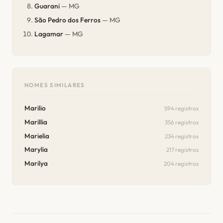
Guarani
— MG
São Pedro dos Ferros
— MG
Lagamar
— MG
NOMES SIMILARES
Marilio
594 registros
Marillia
356 registros
Marielia
234 registros
Marylia
217 registros
Marilya
204 registros