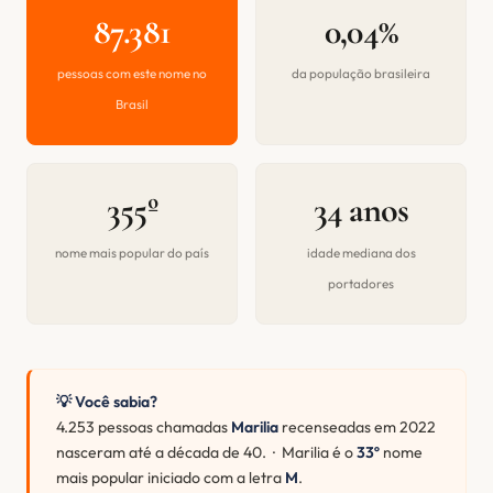
87.381
0,04%
pessoas com este nome no
da população brasileira
Brasil
355º
34 anos
nome mais popular do país
idade mediana dos
portadores
💡 Você sabia?
4.253 pessoas chamadas
Marilia
recenseadas em 2022
nasceram até a década de 40. · Marilia é o
33º
nome
mais popular iniciado com a letra
M
.