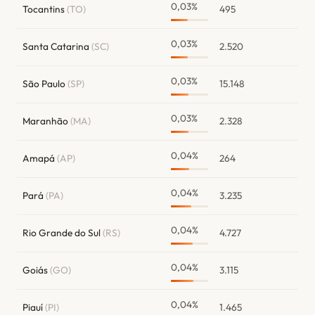
0,03%
Tocantins
(TO)
495
0,03%
Santa Catarina
(SC)
2.520
0,03%
São Paulo
(SP)
15.148
0,03%
Maranhão
(MA)
2.328
0,04%
Amapá
(AP)
264
0,04%
Pará
(PA)
3.235
0,04%
Rio Grande do Sul
(RS)
4.727
0,04%
Goiás
(GO)
3.115
0,04%
Piauí
(PI)
1.465