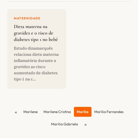
MATERNIDADE
Dieta materna na
gravidez e o risco de
diabetes tipo 1 no bebê
Estudo dinamarquês
relaciona dieta materna
inflamatória durante a
gravidez ao risco
aumentado de diabetes
tipo 1 na c...
«
Marilene
Marilene Cristina
Marília
Marília Fernandes
»
Marilia Gabriela