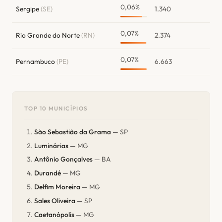
0,06%
Sergipe
(SE)
1.340
0,07%
Rio Grande do Norte
(RN)
2.374
0,07%
Pernambuco
(PE)
6.663
TOP 10 MUNICÍPIOS
São Sebastião da Grama
— SP
Luminárias
— MG
Antônio Gonçalves
— BA
Durandé
— MG
Delfim Moreira
— MG
Sales Oliveira
— SP
Caetanópolis
— MG