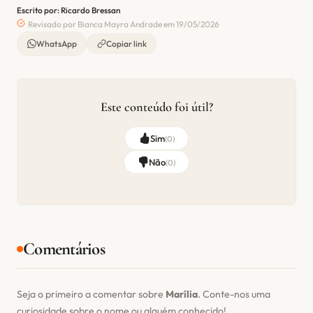
Escrito por: Ricardo Bressan
Revisado por Bianca Mayra Andrade em 19/05/2026
WhatsApp
Copiar link
Este conteúdo foi útil?
Sim
(
0
)
Não
(
0
)
Comentários
Seja o primeiro a comentar sobre
Marília
. Conte-nos uma
curiosidade sobre o nome ou alguém conhecido!