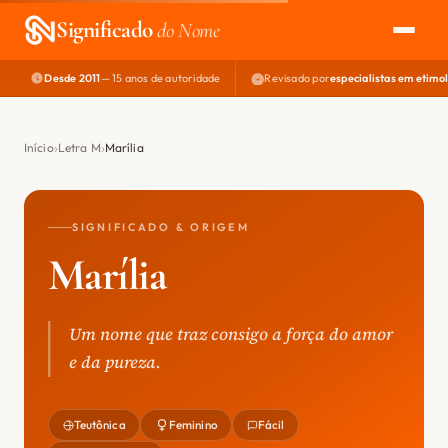
Significado
do Nome
Desde 2011
— 15 anos de autoridade
Revisado por
especialistas em etimo
EXPLORAR
NOME PERFEITO
Início
Letra M
Marília
ÁREA DO DEV
SIGNIFICADO & ORIGEM
Marília
Um nome que traz consigo a força do amor
e da pureza.
Teutônica
Feminino
Fácil