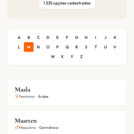
1.535 opções cadastradas
A
B
C
D
E
F
G
H
I
J
K
L
M
N
O
P
Q
R
S
T
U
V
W
X
Y
Z
Maala
Feminino
•
Árabe
Maarten
Masculino
•
Germânica