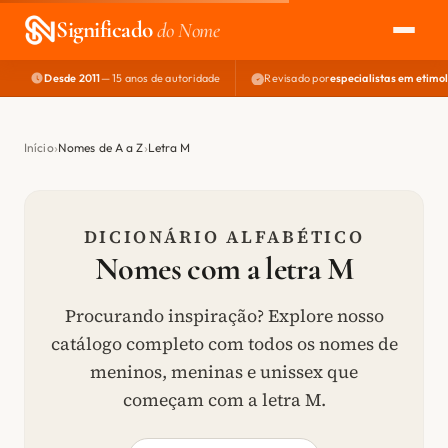
Significado
do Nome
Desde 2011
— 15 anos de autoridade
Revisado por
especialistas em etimo
EXPLORAR
NOME PERFEITO
Início
Nomes de A a Z
Letra M
ÁREA DO DEV
DICIONÁRIO ALFABÉTICO
Nomes com a letra M
Procurando inspiração? Explore nosso
catálogo completo com todos os nomes de
meninos, meninas e unissex que
começam com a letra M.