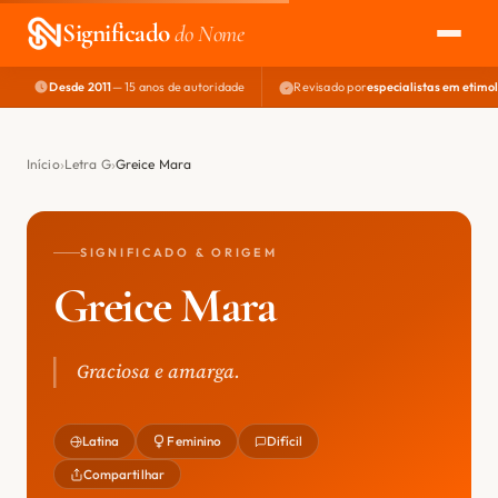
Significado
do Nome
Desde 2011
— 15 anos de autoridade
Revisado por
especialistas em etimo
EXPLORAR
NOME PERFEITO
Início
Letra G
Greice Mara
ÁREA DO DEV
SIGNIFICADO & ORIGEM
Greice Mara
Graciosa e amarga.
Latina
Feminino
Difícil
Compartilhar