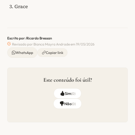
Grace
Escrito por: Ricardo Bressan
Revisado por Bianca Mayra Andrade em 19/05/2026
WhatsApp
Copiar link
Este conteúdo foi útil?
Sim
(
0
)
Não
(
0
)