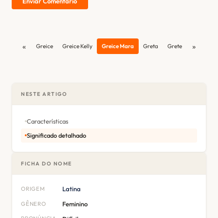
Enviar Comentário
«
»
Greice
Greice Kelly
Greice Mara
Greta
Grete
NESTE ARTIGO
Características
Significado detalhado
FICHA DO NOME
ORIGEM
Latina
GÊNERO
Feminino