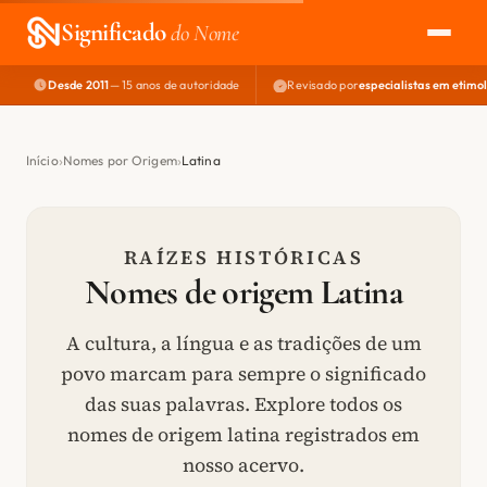
Significado
do Nome
Desde 2011
— 15 anos de autoridade
Revisado por
especialistas em etimo
EXPLORAR
NOME PERFEITO
Início
Nomes por Origem
Latina
ÁREA DO DEV
RAÍZES HISTÓRICAS
Nomes de origem Latina
A cultura, a língua e as tradições de um
povo marcam para sempre o significado
das suas palavras. Explore todos os
nomes de origem latina registrados em
nosso acervo.