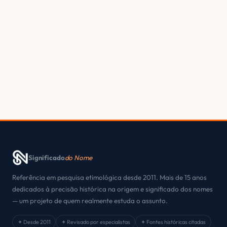
Significado
do Nome
Referência em pesquisa etimológica desde 2011. Mais de 15 anos
dedicados à precisão histórica na origem e significado dos nomes
— um projeto de quem realmente estuda o assunto.
✦ Desde 2011
✦ Revisado por especialistas
✦ Fontes históricas citadas