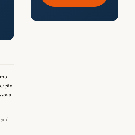
omo
adição
ssoas
ça é