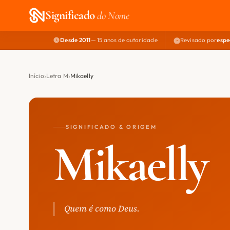
Significado
do Nome
Desde 2011
— 15 anos de autoridade
Revisado por
espe
Início
Letra M
Mikaelly
SIGNIFICADO & ORIGEM
Mikaelly
Quem é como Deus.