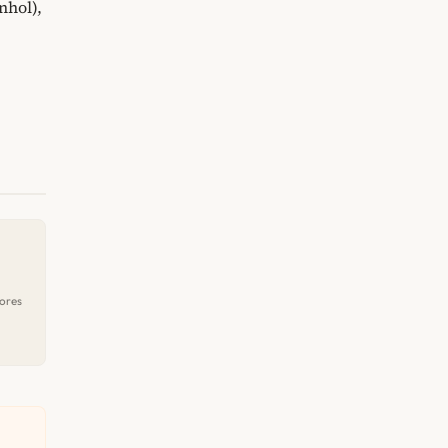
nhol),
ores