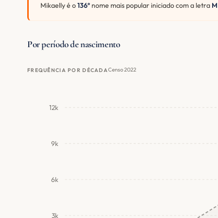
Mikaelly é o
136º
nome mais popular iniciado com a letra
M
Por período de nascimento
Censo 2022
FREQUÊNCIA POR DÉCADA
12k
9k
6k
3k