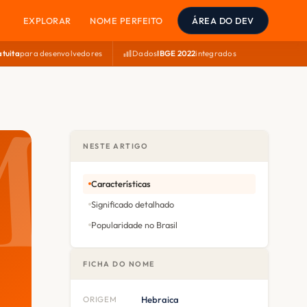
EXPLORAR
NOME PERFEITO
ÁREA DO DEV
atuita
para desenvolvedores
Dados
IBGE 2022
integrados
NESTE ARTIGO
Características
Significado detalhado
Popularidade no Brasil
FICHA DO NOME
ORIGEM
Hebraica