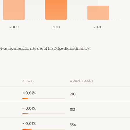
2000
2010
2020
vas recenseadas, não o total histórico de nascimentos.
% POP.
QUANTIDADE
< 0,01%
210
< 0,01%
153
< 0,01%
354