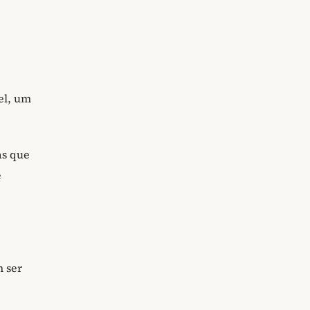
el, um
as que
e
 ser