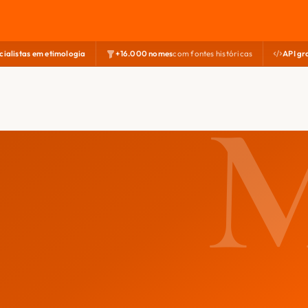
cialistas em etimologia
+16.000 nomes
com fontes históricas
API gr