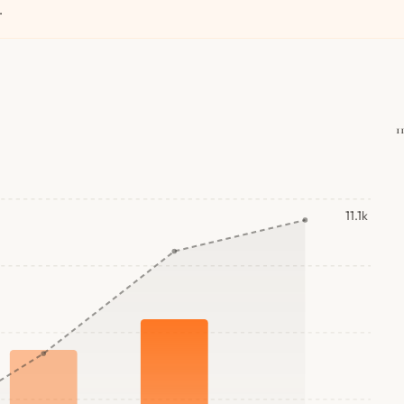
.
1
11.1k