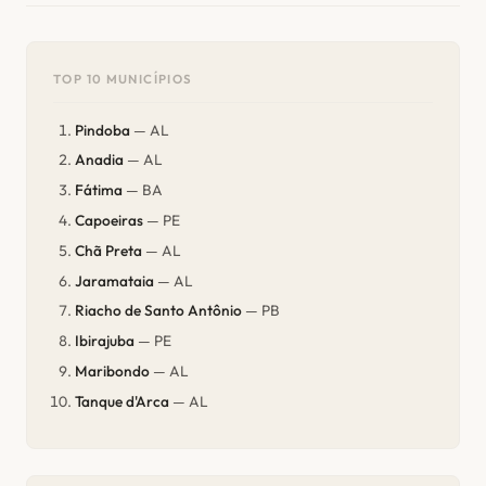
TOP 10 MUNICÍPIOS
Pindoba
— AL
Anadia
— AL
Fátima
— BA
Capoeiras
— PE
Chã Preta
— AL
Jaramataia
— AL
Riacho de Santo Antônio
— PB
Ibirajuba
— PE
Maribondo
— AL
Tanque d'Arca
— AL