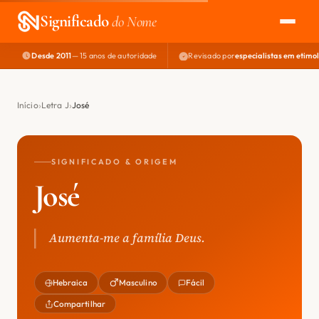
Significado
do Nome
Desde 2011
— 15 anos de autoridade
Revisado por
especialistas em etimo
EXPLORAR
NOME PERFEITO
Início
Letra J
José
ÁREA DO DEV
SIGNIFICADO & ORIGEM
José
Aumenta-me a família Deus.
Hebraica
Masculino
Fácil
Compartilhar