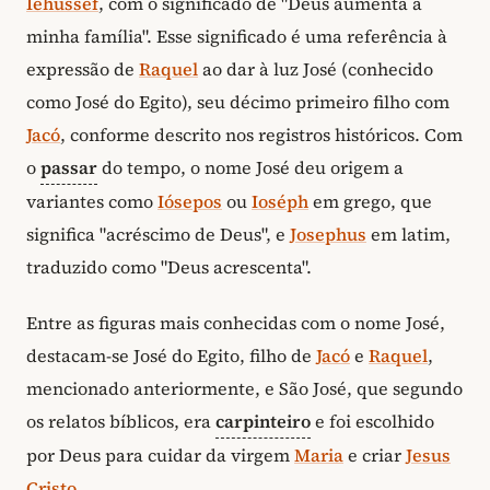
Iehussef
, com o significado de "Deus aumenta a
minha família". Esse significado é uma referência à
expressão de
Raquel
ao dar à luz José (conhecido
como José do Egito), seu décimo primeiro filho com
Jacó
, conforme descrito nos registros históricos. Com
o
passar
do tempo, o nome José deu origem a
variantes como
Iósepos
ou
Ioséph
em grego, que
significa "acréscimo de Deus", e
Josephus
em latim,
traduzido como "Deus acrescenta".
Entre as figuras mais conhecidas com o nome José,
destacam-se José do Egito, filho de
Jacó
e
Raquel
,
mencionado anteriormente, e São José, que segundo
os relatos bíblicos, era
carpinteiro
e foi escolhido
por Deus para cuidar da virgem
Maria
e criar
Jesus
Cristo
.