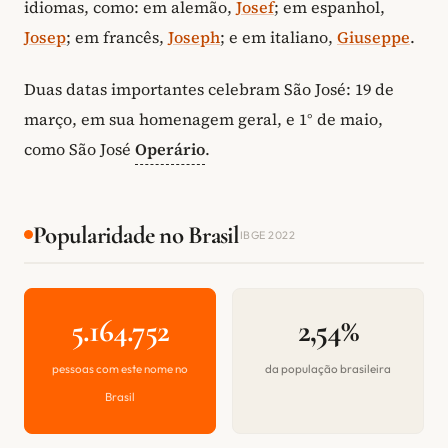
idiomas, como: em alemão,
Josef
; em espanhol,
Josep
; em francês,
Joseph
; e em italiano,
Giuseppe
.
Duas datas importantes celebram São José: 19 de
março, em sua homenagem geral, e 1° de maio,
como São José
Operário
.
Popularidade no Brasil
IBGE 2022
5.164.752
2,54%
pessoas com este nome no
da população brasileira
Brasil