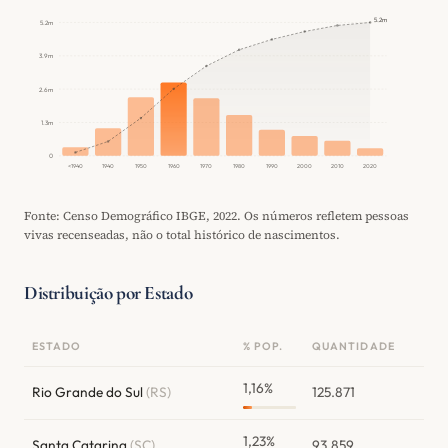
5.2m
5.2m
3.9m
2.6m
1.3m
0
<1940
1940
1950
1960
1970
1980
1990
2000
2010
2020
Fonte: Censo Demográfico IBGE, 2022. Os números refletem pessoas
vivas recenseadas, não o total histórico de nascimentos.
Distribuição por Estado
ESTADO
% POP.
QUANTIDADE
1,16%
Rio Grande do Sul
(RS)
125.871
1,23%
Santa Catarina
(SC)
93.859