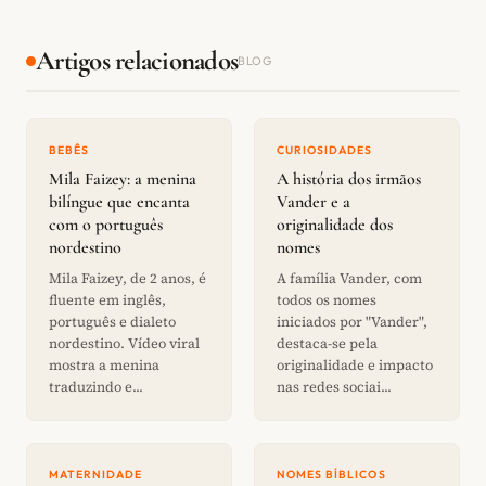
Artigos relacionados
BLOG
BEBÊS
CURIOSIDADES
Mila Faizey: a menina
A história dos irmãos
bilíngue que encanta
Vander e a
com o português
originalidade dos
nordestino
nomes
Mila Faizey, de 2 anos, é
A família Vander, com
fluente em inglês,
todos os nomes
português e dialeto
iniciados por "Vander",
nordestino. Vídeo viral
destaca-se pela
mostra a menina
originalidade e impacto
traduzindo e...
nas redes sociai...
MATERNIDADE
NOMES BÍBLICOS