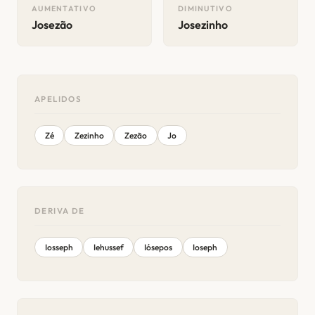
AUMENTATIVO
DIMINUTIVO
Josezão
Josezinho
APELIDOS
Zé
Zezinho
Zezão
Jo
DERIVA DE
Iosseph
Iehussef
Iósepos
Ioseph