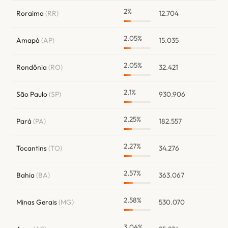
2%
Roraima
(RR)
12.704
2,05%
Amapá
(AP)
15.035
2,05%
Rondônia
(RO)
32.421
2,1%
São Paulo
(SP)
930.906
2,25%
Pará
(PA)
182.557
2,27%
Tocantins
(TO)
34.276
2,57%
Bahia
(BA)
363.067
2,58%
Minas Gerais
(MG)
530.070
3,04%