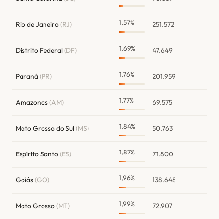
1,57%
Rio de Janeiro
(RJ)
251.572
1,69%
Distrito Federal
(DF)
47.649
1,76%
Paraná
(PR)
201.959
1,77%
Amazonas
(AM)
69.575
1,84%
Mato Grosso do Sul
(MS)
50.763
1,87%
Espírito Santo
(ES)
71.800
1,96%
Goiás
(GO)
138.648
1,99%
Mato Grosso
(MT)
72.907