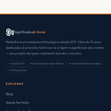
Significado
do Nome
Referência em pesquisa etimológica desde 2011. Mais de 15 anos
dedicados à precisão histórica na origem e significado dos nomes
— um projeto de quem realmente estuda o assunto.
✦ Desde 2011
✦ Revisado por especialistas
✦ Fontes históricas citadas
✦ API gratuita
EXPLORAR
Blog
Nome Perfeito