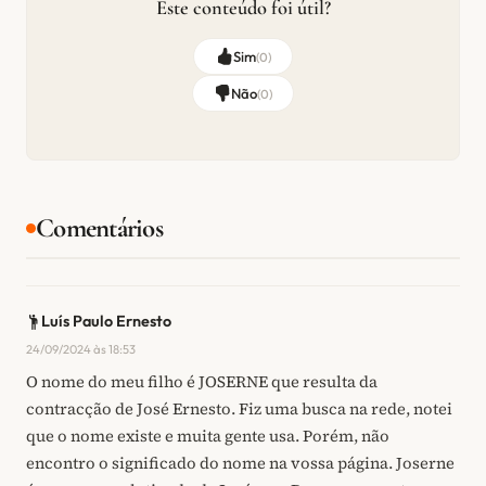
Este conteúdo foi útil?
Sim
(
0
)
Não
(
0
)
Comentários
Luís Paulo Ernesto
24/09/2024 às 18:53
O nome do meu filho é JOSERNE que resulta da
contracção de José Ernesto. Fiz uma busca na rede, notei
que o nome existe e muita gente usa. Porém, não
encontro o significado do nome na vossa página. Joserne