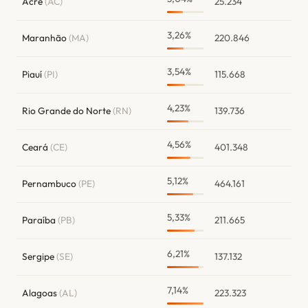
Acre
(AC)
25.234
3,26%
Maranhão
(MA)
220.846
3,54%
Piauí
(PI)
115.668
4,23%
Rio Grande do Norte
(RN)
139.736
4,56%
Ceará
(CE)
401.348
5,12%
Pernambuco
(PE)
464.161
5,33%
Paraíba
(PB)
211.665
6,21%
Sergipe
(SE)
137.132
7,14%
Alagoas
(AL)
223.323