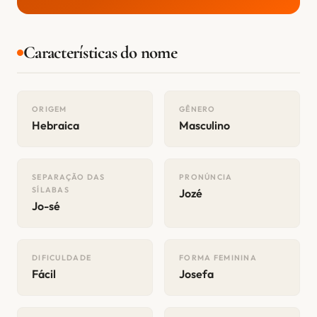
Características do nome
ORIGEM
GÊNERO
Hebraica
Masculino
SEPARAÇÃO DAS
PRONÚNCIA
SÍLABAS
Jozé
Jo-sé
DIFICULDADE
FORMA FEMININA
Fácil
Josefa