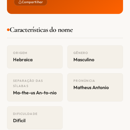
Compartilhar
Características do nome
ORIGEM
GÊNERO
Hebraica
Masculino
SEPARAÇÃO DAS
PRONÚNCIA
SÍLABAS
Matheus Antonio
Ma-the-us An-to-nio
DIFICULDADE
Difícil