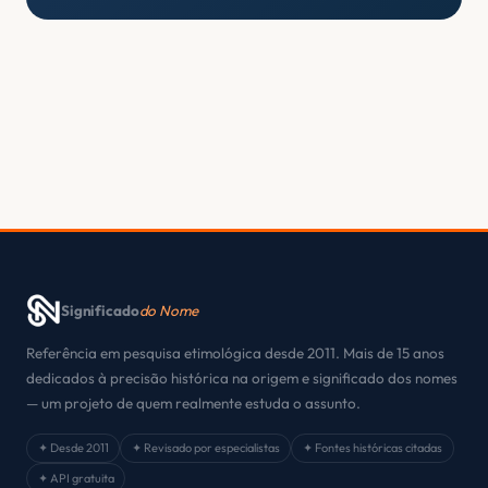
Significado
do Nome
Referência em pesquisa etimológica desde 2011. Mais de 15 anos
dedicados à precisão histórica na origem e significado dos nomes
— um projeto de quem realmente estuda o assunto.
✦ Desde 2011
✦ Revisado por especialistas
✦ Fontes históricas citadas
✦ API gratuita