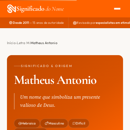
Significado
do Nome
Desde 2011
— 15 anos de autoridade
Revisado por
especialistas em etimo
EXPLORAR
NOME PERFEITO
Início
Letra M
Matheus Antonio
ÁREA DO DEV
SIGNIFICADO & ORIGEM
Matheus Antonio
Um nome que simboliza um presente
valioso de Deus.
Hebraica
Masculino
Difícil