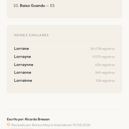
Baixo Guandu
— ES
NOMES SIMILARES
Lorrane
24.078 registros
Lorrayne
9.570 registros
Lorraynne
436 registros
Lorranne
349 registros
Lorrainne
108 registros
Escrito por: Ricardo Bressan
Revisado por Bianca Mayra Andrade em 19/05/2026