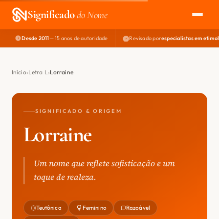
Significado
do Nome
Desde 2011
— 15 anos de autoridade
Revisado por
especialistas em etimo
EXPLORAR
NOME PERFEITO
Início
Letra L
Lorraine
ÁREA DO DEV
SIGNIFICADO & ORIGEM
Lorraine
Um nome que reflete sofisticação e um
toque de realeza.
Teutônica
Feminino
Razoável