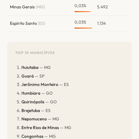
0,03%
Minas Gerais
(MG)
5.492
0,03%
Espírito Santo
(ES)
1.134
TOP 10 MUNICÍPIOS
Ituiutaba
— MG
Guará
— SP
Jerônimo Monteiro
— ES
Itumbiara
— GO
Quirinópolis
— GO
Brejetuba
— ES
Nepomuceno
— MG
Entre Rios de Minas
— MG
Congonhas
— MG