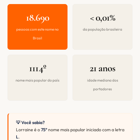
18.690
< 0,01%
pessoas com este nome no
da população brasileira
Brasil
1114º
21 anos
nome mais popular do país
idade mediana dos
portadores
💡 Você sabia?
Lorraine é o
75º
nome mais popular iniciado com a letra
L
.