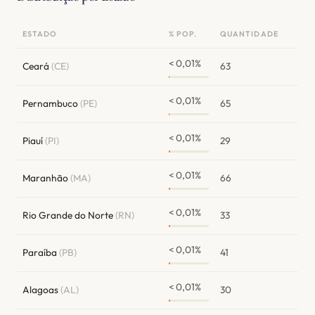
ESTADO
% POP.
QUANTIDADE
< 0,01%
Ceará
(CE)
63
< 0,01%
Pernambuco
(PE)
65
< 0,01%
Piauí
(PI)
29
< 0,01%
Maranhão
(MA)
66
< 0,01%
Rio Grande do Norte
(RN)
33
< 0,01%
Paraíba
(PB)
41
< 0,01%
Alagoas
(AL)
30