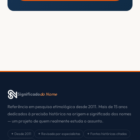
Significado
do Nome
Referência em pesquisa etimológica desde 2011. Mais de 15 anos
dedicados à precisão histórica na origem e significado dos nomes
— um projeto de quem realmente estuda o assunto.
✦ Desde 2011
✦ Revisado por especialistas
✦ Fontes históricas citadas