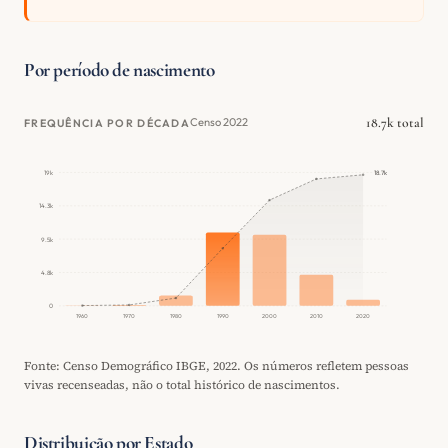
Por período de nascimento
18.7k total
Censo 2022
FREQUÊNCIA POR DÉCADA
18.7k
19k
14.3k
9.5k
4.8k
0
1960
1970
1980
1990
2000
2010
2020
Fonte: Censo Demográfico IBGE, 2022. Os números refletem pessoas
vivas recenseadas, não o total histórico de nascimentos.
Distribuição por Estado