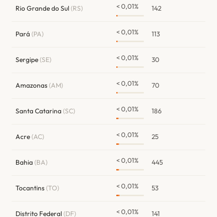
< 0,01%
Rio Grande do Sul
(RS)
142
< 0,01%
Pará
(PA)
113
< 0,01%
Sergipe
(SE)
30
< 0,01%
Amazonas
(AM)
70
< 0,01%
Santa Catarina
(SC)
186
< 0,01%
Acre
(AC)
25
< 0,01%
Bahia
(BA)
445
< 0,01%
Tocantins
(TO)
53
< 0,01%
Distrito Federal
(DF)
141