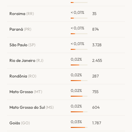
< 0,01%
Roraima
(RR)
35
< 0,01%
Paraná
(PR)
874
< 0,01%
São Paulo
(SP)
3.728
0,02%
Rio de Janeiro
(RJ)
2.455
0,02%
Rondônia
(RO)
287
0,02%
Mato Grosso
(MT)
755
0,02%
Mato Grosso do Sul
(MS)
604
0,03%
Goiás
(GO)
1.787