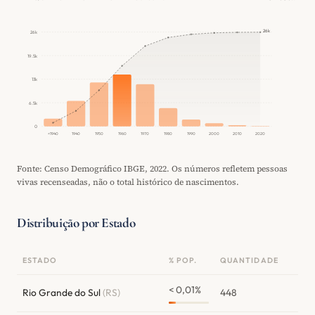
26k
26k
19.5k
13k
6.5k
0
<1940
1940
1950
1960
1970
1980
1990
2000
2010
2020
Fonte: Censo Demográfico IBGE, 2022. Os números refletem pessoas
vivas recenseadas, não o total histórico de nascimentos.
Distribuição por Estado
ESTADO
% POP.
QUANTIDADE
< 0,01%
Rio Grande do Sul
(RS)
448