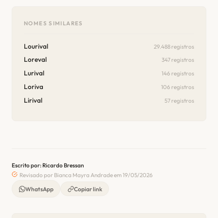
NOMES SIMILARES
Lourival
29.488 registros
Loreval
347 registros
Lurival
146 registros
Loriva
106 registros
Lirival
57 registros
Escrito por: Ricardo Bressan
Revisado por Bianca Mayra Andrade em 19/05/2026
WhatsApp
Copiar link