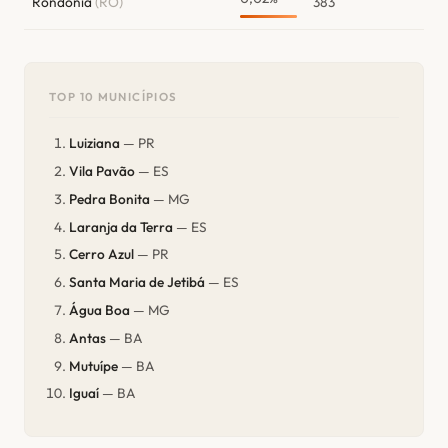
Rondônia
(RO)
383
TOP 10 MUNICÍPIOS
Luiziana
— PR
Vila Pavão
— ES
Pedra Bonita
— MG
Laranja da Terra
— ES
Cerro Azul
— PR
Santa Maria de Jetibá
— ES
Água Boa
— MG
Antas
— BA
Mutuípe
— BA
Iguaí
— BA