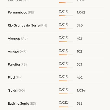
0,01%
Pernambuco
(PE)
1.042
0,01%
Rio Grande do Norte
(RN)
390
0,01%
Alagoas
(AL)
422
0,01%
Amapá
(AP)
102
0,01%
Paraíba
(PB)
553
0,01%
Piauí
(PI)
462
0,01%
Goiás
(GO)
1.034
0,02%
Espírito Santo
(ES)
582