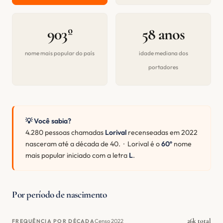
903º
58 anos
nome mais popular do país
idade mediana dos
portadores
💡 Você sabia?
4.280 pessoas chamadas
Lorival
recenseadas em 2022
nasceram até a década de 40. · Lorival é o
60º
nome
mais popular iniciado com a letra
L
.
Por período de nascimento
26k total
Censo 2022
FREQUÊNCIA POR DÉCADA