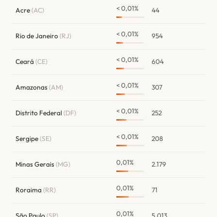
< 0,01%
Acre
(AC)
44
< 0,01%
Rio de Janeiro
(RJ)
954
< 0,01%
Ceará
(CE)
604
< 0,01%
Amazonas
(AM)
307
< 0,01%
Distrito Federal
(DF)
252
< 0,01%
Sergipe
(SE)
208
0,01%
Minas Gerais
(MG)
2.179
0,01%
Roraima
(RR)
71
0,01%
São Paulo
(SP)
5.013