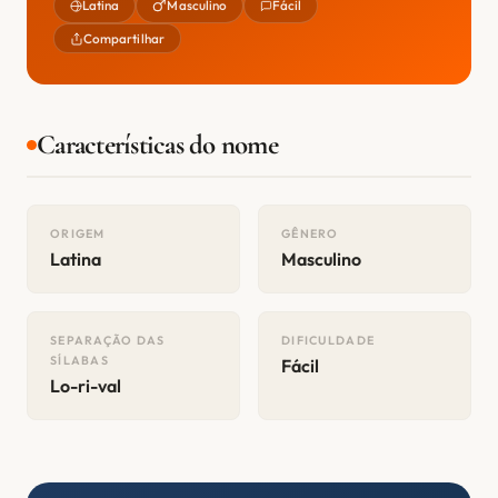
Latina
Masculino
Fácil
Compartilhar
Características do nome
ORIGEM
GÊNERO
Latina
Masculino
SEPARAÇÃO DAS
DIFICULDADE
SÍLABAS
Fácil
Lo-ri-val