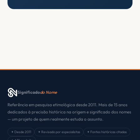
Significado
do Nome
Referência em pesquisa etimológica desde 2011. Mais de 15 anos
dedicados à precisão histórica na origem e significado dos nomes
— um projeto de quem realmente estuda o assunto.
✦ Desde 2011
✦ Revisado por especialistas
✦ Fontes históricas citadas