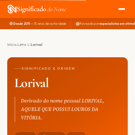
Significado
do Nome
Desde 2011
— 15 anos de autoridade
Revisado por
especialistas em etimo
EXPLORAR
NOME PERFEITO
Início
Letra L
Lorival
ÁREA DO DEV
SIGNIFICADO & ORIGEM
Lorival
Derivado do nome pessoal LORIVAL,
AQUELE QUE POSSUI LOUROS DA
VITÓRIA.