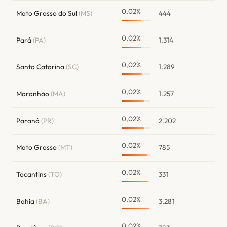
0,02%
Mato Grosso do Sul
(MS)
444
0,02%
Pará
(PA)
1.314
0,02%
Santa Catarina
(SC)
1.289
0,02%
Maranhão
(MA)
1.257
0,02%
Paraná
(PR)
2.202
0,02%
Mato Grosso
(MT)
785
0,02%
Tocantins
(TO)
331
0,02%
Bahia
(BA)
3.281
0,02%