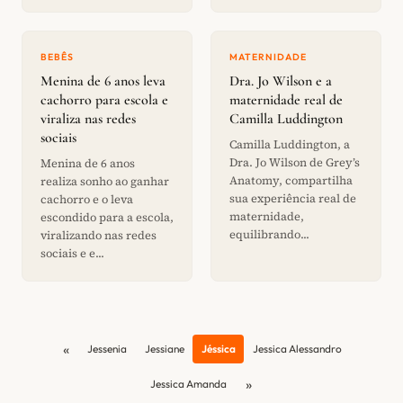
BEBÊS
MATERNIDADE
Menina de 6 anos leva
Dra. Jo Wilson e a
cachorro para escola e
maternidade real de
viraliza nas redes
Camilla Luddington
sociais
Camilla Luddington, a
Dra. Jo Wilson de Grey’s
Menina de 6 anos
Anatomy, compartilha
realiza sonho ao ganhar
sua experiência real de
cachorro e o leva
maternidade,
escondido para a escola,
equilibrando...
viralizando nas redes
sociais e e...
«
Jessenia
Jessiane
Jéssica
Jessica Alessandro
»
Jessica Amanda