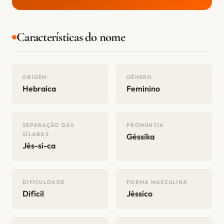
Características do nome
ORIGEM
GÊNERO
Hebraica
Feminino
SEPARAÇÃO DAS
PRONÚNCIA
SÍLABAS
Géssika
Jés-si-ca
DIFICULDADE
FORMA MASCULINA
Difícil
Jéssico