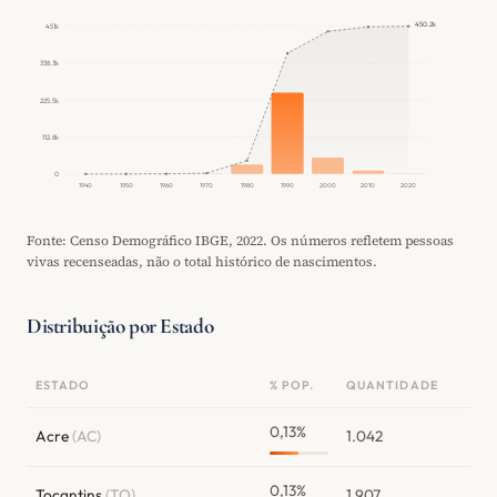
450.2k
451k
338.3k
225.5k
112.8k
0
1940
1950
1960
1970
1980
1990
2000
2010
2020
Fonte: Censo Demográfico IBGE, 2022. Os números refletem pessoas
vivas recenseadas, não o total histórico de nascimentos.
Distribuição por Estado
ESTADO
% POP.
QUANTIDADE
0,13%
Acre
(AC)
1.042
0,13%
Tocantins
(TO)
1.907