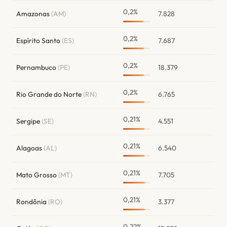
0,2%
Amazonas
(AM)
7.828
0,2%
Espírito Santo
(ES)
7.687
0,2%
Pernambuco
(PE)
18.379
0,2%
Rio Grande do Norte
(RN)
6.765
0,21%
Sergipe
(SE)
4.551
0,21%
Alagoas
(AL)
6.540
0,21%
Mato Grosso
(MT)
7.705
0,21%
Rondônia
(RO)
3.377
0,22%