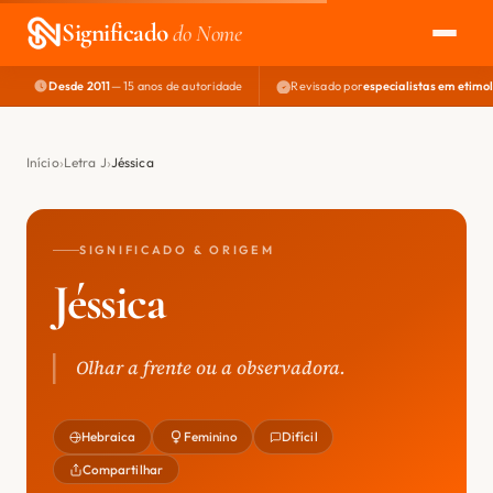
Significado
do Nome
Desde 2011
— 15 anos de autoridade
Revisado por
especialistas em etimo
EXPLORAR
NOME PERFEITO
Início
Letra J
Jéssica
ÁREA DO DEV
SIGNIFICADO & ORIGEM
Jéssica
Olhar a frente ou a observadora.
Hebraica
Feminino
Difícil
Compartilhar