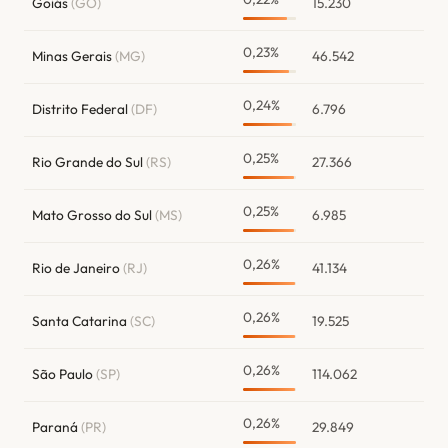
Goiás
(GO)
15.230
0,23%
Minas Gerais
(MG)
46.542
0,24%
Distrito Federal
(DF)
6.796
0,25%
Rio Grande do Sul
(RS)
27.366
0,25%
Mato Grosso do Sul
(MS)
6.985
0,26%
Rio de Janeiro
(RJ)
41.134
0,26%
Santa Catarina
(SC)
19.525
0,26%
São Paulo
(SP)
114.062
0,26%
Paraná
(PR)
29.849