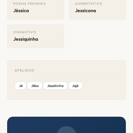
FORMA FEMININA
AUMENTATIVO
Jéssica
Jessicona
DIMINUTIVO
Jessiquinha
APELIDOS
Jé
Jéka
Jessikinha
Jejé