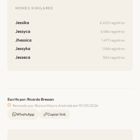
NOMES SIMILARES
Jessika
6.605 registros
Jessyca
3.486 registros
Jhessica
1.477 registros
Jessyka
1.148 registros
Jesseca
504 registros
Escrito por: Ricardo Bressan
Revisado por Bianca Mayra Andrade em 19/05/2026
WhatsApp
Copiar link