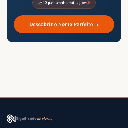
🌙 12 pais analisando agora
→
Descobrir o Nome Perfeito
Significado
do Nome