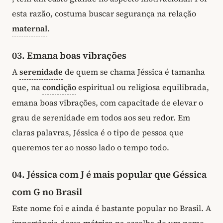
esta razão, costuma buscar segurança na relação
maternal
.
03. Emana boas vibrações
A
serenidade
de quem se chama Jéssica é tamanha
que, na
condição
espiritual ou religiosa equilibrada,
emana boas vibrações, com capacitade de elevar o
grau de serenidade em todos aos seu redor. Em
claras palavras, Jéssica é o tipo de pessoa que
queremos ter ao nosso lado o tempo todo.
04. Jéssica com J é mais popular que Géssica
com G no Brasil
Este nome foi e ainda é bastante popular no Brasil. A
importância dessa
métrica
na escolha de um nome,