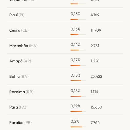
0,13%
Piauí
(PI)
4.169
0,13%
Ceará
(CE)
11.709
0,14%
Maranhão
(MA)
9.781
0,17%
Amapá
(AP)
1.228
0,18%
Bahia
(BA)
25.422
0,18%
Roraima
(RR)
1.174
0,19%
Pará
(PA)
15.650
0,2%
Paraíba
(PB)
7.764