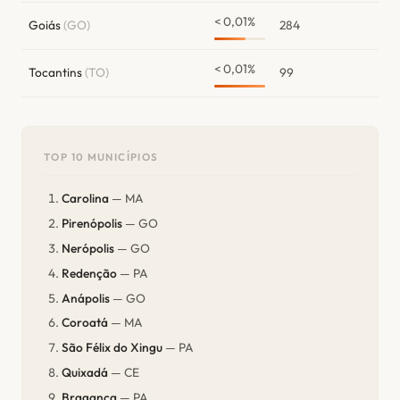
< 0,01%
Goiás
(GO)
284
< 0,01%
Tocantins
(TO)
99
TOP 10 MUNICÍPIOS
Carolina
— MA
Pirenópolis
— GO
Nerópolis
— GO
Redenção
— PA
Anápolis
— GO
Coroatá
— MA
São Félix do Xingu
— PA
Quixadá
— CE
Bragança
— PA