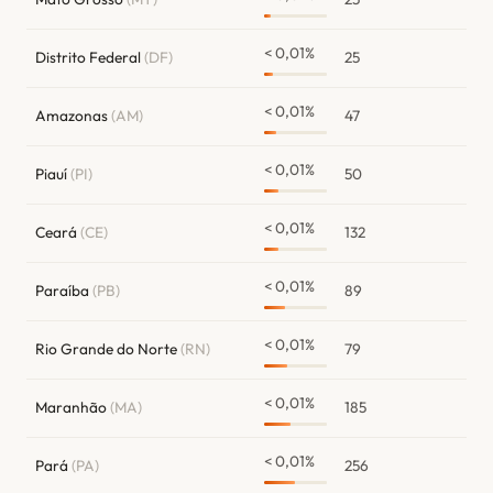
< 0,01%
Distrito Federal
(DF)
25
< 0,01%
Amazonas
(AM)
47
< 0,01%
Piauí
(PI)
50
< 0,01%
Ceará
(CE)
132
< 0,01%
Paraíba
(PB)
89
< 0,01%
Rio Grande do Norte
(RN)
79
< 0,01%
Maranhão
(MA)
185
< 0,01%
Pará
(PA)
256