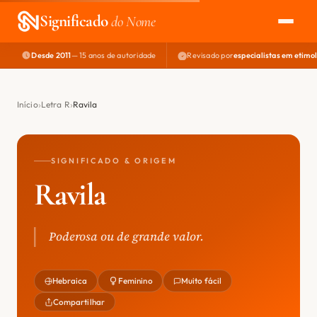
Significado
do Nome
Desde 2011
— 15 anos de autoridade
Revisado por
especialistas em etimo
EXPLORAR
NOME PERFEITO
Início
Letra R
Ravila
ÁREA DO DEV
SIGNIFICADO & ORIGEM
Ravila
Poderosa ou de grande valor.
Hebraica
Feminino
Muito fácil
Compartilhar