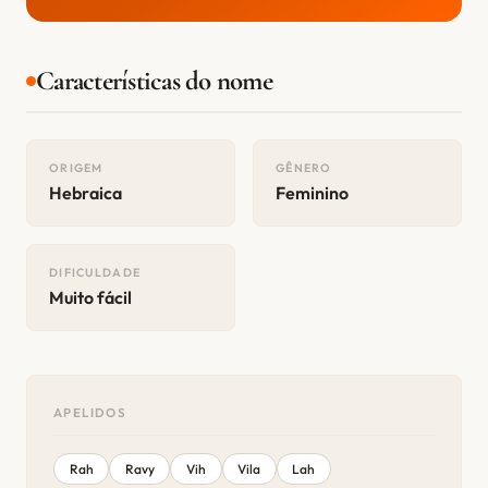
Características do nome
ORIGEM
GÊNERO
Hebraica
Feminino
DIFICULDADE
Muito fácil
APELIDOS
Rah
Ravy
Vih
Vila
Lah