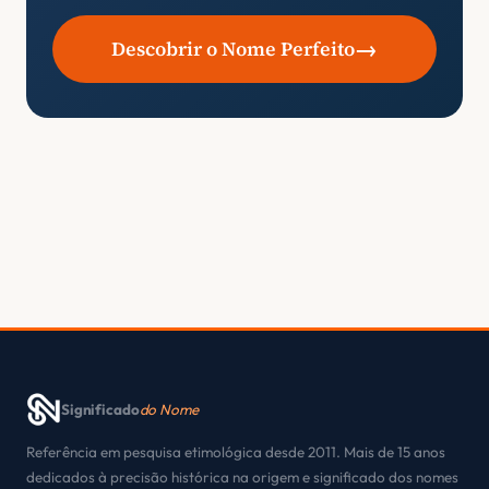
→
Descobrir o Nome Perfeito
Significado
do Nome
Referência em pesquisa etimológica desde 2011. Mais de 15 anos
dedicados à precisão histórica na origem e significado dos nomes