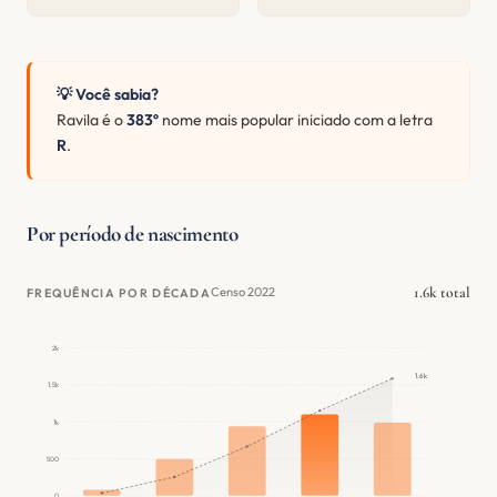
💡 Você sabia?
Ravila é o
383º
nome mais popular iniciado com a letra
R
.
Por período de nascimento
1.6k total
Censo 2022
FREQUÊNCIA POR DÉCADA
2k
1.6k
1.5k
1k
500
0