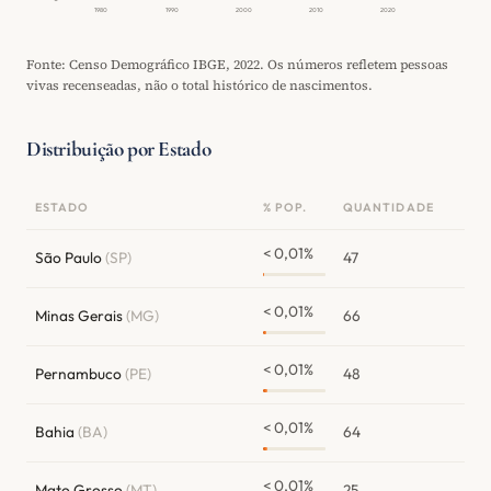
1980
1990
2000
2010
2020
Fonte: Censo Demográfico IBGE, 2022. Os números refletem pessoas
vivas recenseadas, não o total histórico de nascimentos.
Distribuição por Estado
ESTADO
% POP.
QUANTIDADE
< 0,01%
São Paulo
(SP)
47
< 0,01%
Minas Gerais
(MG)
66
< 0,01%
Pernambuco
(PE)
48
< 0,01%
Bahia
(BA)
64
< 0,01%
Mato Grosso
(MT)
25