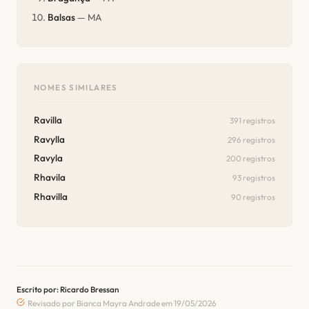
Balsas
— MA
NOMES SIMILARES
Ravilla
391 registros
Ravylla
296 registros
Ravyla
200 registros
Rhavila
93 registros
Rhavilla
90 registros
Escrito por: Ricardo Bressan
Revisado por Bianca Mayra Andrade em 19/05/2026