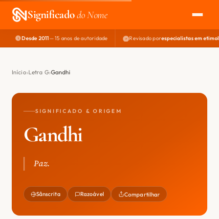
Significado
do Nome
Desde 2011
— 15 anos de autoridade
Revisado por
especialistas em etimo
EXPLORAR
NOME PERFEITO
Início
Letra G
Gandhi
ÁREA DO DEV
SIGNIFICADO & ORIGEM
Gandhi
Paz.
Sânscrita
Razoável
Compartilhar