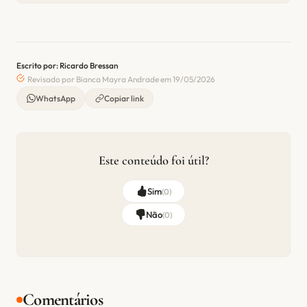
Escrito por: Ricardo Bressan
Revisado por Bianca Mayra Andrade em 19/05/2026
WhatsApp
Copiar link
Este conteúdo foi útil?
Sim
(
0
)
Não
(
0
)
Comentários