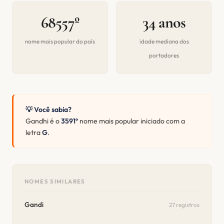
68557º
34 anos
nome mais popular do país
idade mediana dos
portadores
💡 Você sabia?
Gandhi é o
3591º
nome mais popular iniciado com a
letra
G
.
NOMES SIMILARES
Gandi
27 registros