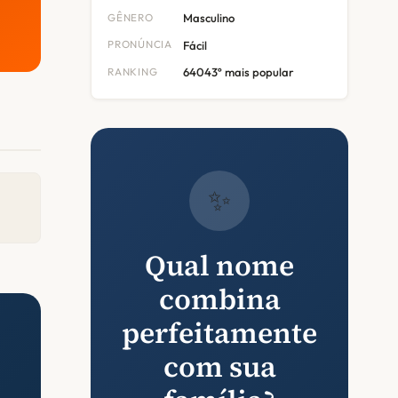
GÊNERO
Masculino
PRONÚNCIA
Fácil
RANKING
64043º mais popular
✨
Qual nome
combina
perfeitamente
com sua