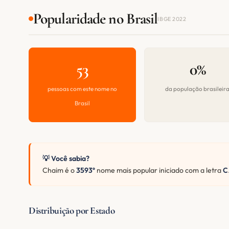
Popularidade no Brasil
IBGE 2022
53
0%
pessoas com este nome no
da população brasileir
Brasil
💡 Você sabia?
Chaim é o
3593º
nome mais popular iniciado com a letra
C
Distribuição por Estado