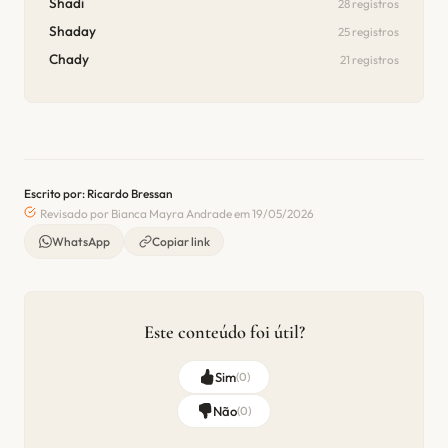
Shadi
28 registros
Shaday
25 registros
Chady
21 registros
Escrito por: Ricardo Bressan
Revisado por Bianca Mayra Andrade em 19/05/2026
WhatsApp
Copiar link
Este conteúdo foi útil?
Sim
(
0
)
Não
(
0
)