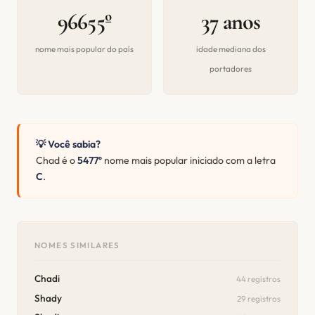
96655º
37 anos
nome mais popular do país
idade mediana dos
portadores
💡 Você sabia?
Chad é o
5477º
nome mais popular iniciado com a letra
C
.
NOMES SIMILARES
Chadi
44 registros
Shady
29 registros