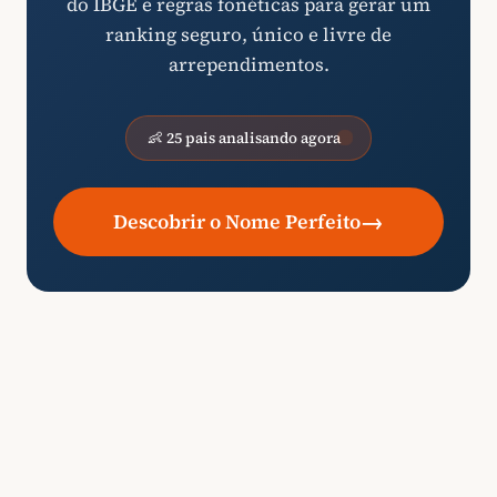
do IBGE e regras fonéticas para gerar um
ranking seguro, único e livre de
arrependimentos.
👶 25 pais analisando agora
→
Descobrir o Nome Perfeito