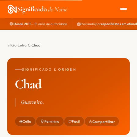
Significado
do Nome
Desde 2011
— 15 anos de autoridade
Revisado por
especialistas em etimo
EXPLORAR
NOME PERFEITO
Início
Letra C
Chad
ÁREA DO DEV
SIGNIFICADO & ORIGEM
Chad
Guerreiro.
Celta
Feminino
Fácil
Compartilhar