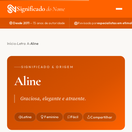
Significado
do Nome
Desde 2011
— 15 anos de autoridade
Revisado por
especialistas em etimo
EXPLORAR
NOME PERFEITO
Início
Letra A
Aline
ÁREA DO DEV
SIGNIFICADO & ORIGEM
Aline
Graciosa, elegante e atraente.
Latina
Feminino
Fácil
Compartilhar