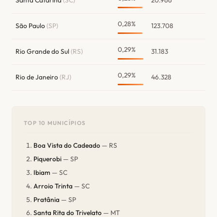
Santa Catarina
(SC)
20.966
0,28%
São Paulo
(SP)
123.708
0,29%
Rio Grande do Sul
(RS)
31.183
0,29%
Rio de Janeiro
(RJ)
46.328
TOP 10 MUNICÍPIOS
Boa Vista do Cadeado
— RS
Piquerobi
— SP
Ibiam
— SC
Arroio Trinta
— SC
Pratânia
— SP
Santa Rita do Trivelato
— MT