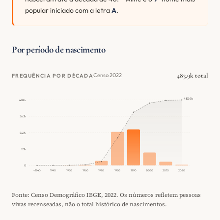
popular iniciado com a letra
A
.
Por período de nascimento
483.9k total
Censo 2022
FREQUÊNCIA POR DÉCADA
483.9k
484k
363k
242k
121k
0
<1940
1940
1950
1960
1970
1980
1990
2000
2010
2020
Fonte: Censo Demográfico IBGE, 2022. Os números refletem pessoas
vivas recenseadas, não o total histórico de nascimentos.