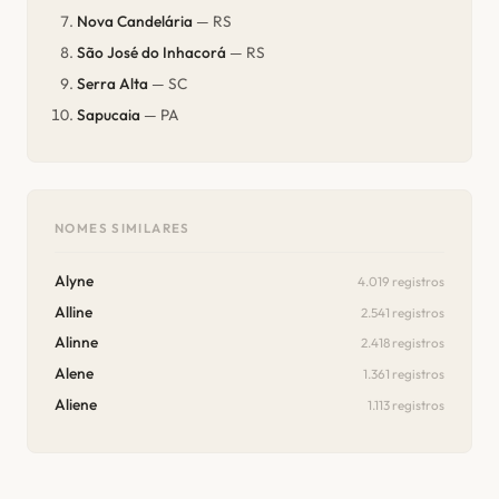
Nova Candelária
— RS
São José do Inhacorá
— RS
Serra Alta
— SC
Sapucaia
— PA
NOMES SIMILARES
Alyne
4.019 registros
Alline
2.541 registros
Alinne
2.418 registros
Alene
1.361 registros
Aliene
1.113 registros