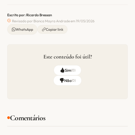
Escrito por: Ricardo Bressan
Revisado por Bianca Mayra Andrade em 19/05/2026
WhatsApp
Copiar link
Este conteúdo foi útil?
Sim
(
0
)
Não
(
0
)
Comentários