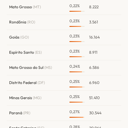
0,22%
Mato Grosso
(MT)
8.222
0,23%
Rondônia
(RO)
3.561
0,23%
Goiás
(GO)
16.164
0,23%
Espírito Santo
(ES)
8.911
0,24%
Mato Grosso do Sul
(MS)
6.586
0,25%
Distrito Federal
(DF)
6.960
0,25%
Minas Gerais
(MG)
51.410
0,27%
Paraná
(PR)
30.544
0,28%