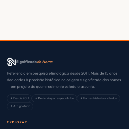
Significado
do Nome
Referência em pesquisa etimológica desde 2011. Mais de 15 anos
dedicados à precisão histórica na origem e significado dos nomes
— um projeto de quem realmente estuda o assunto.
✦ Desde 2011
✦ Revisado por especialistas
✦ Fontes históricas citadas
✦ API gratuita
EXPLORAR