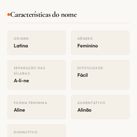
Características do nome
ORIGEM
GÊNERO
Latina
Feminino
SEPARAÇÃO DAS
DIFICULDADE
SÍLABAS
Fácil
A-li-ne
FORMA FEMININA
AUMENTATIVO
Aline
Alinão
DIMINUTIVO