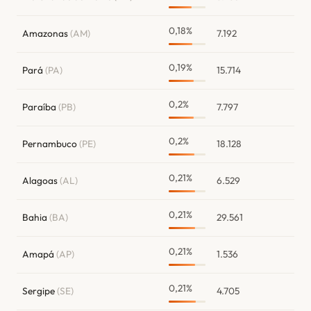
0,18%
Amazonas
(AM)
7.192
0,19%
Pará
(PA)
15.714
0,2%
Paraíba
(PB)
7.797
0,2%
Pernambuco
(PE)
18.128
0,21%
Alagoas
(AL)
6.529
0,21%
Bahia
(BA)
29.561
0,21%
Amapá
(AP)
1.536
0,21%
Sergipe
(SE)
4.705