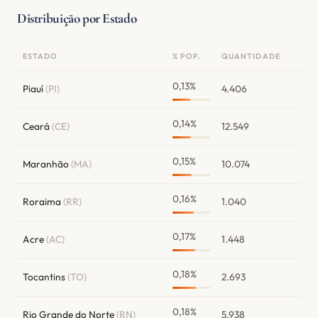
Distribuição por Estado
ESTADO
% POP.
QUANTIDADE
0,13%
Piauí
(PI)
4.406
0,14%
Ceará
(CE)
12.549
0,15%
Maranhão
(MA)
10.074
0,16%
Roraima
(RR)
1.040
0,17%
Acre
(AC)
1.448
0,18%
Tocantins
(TO)
2.693
0,18%
Rio Grande do Norte
(RN)
5.938