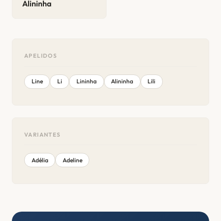
Alininha
APELIDOS
Line
Li
Lininha
Alininha
Lili
VARIANTES
Adélia
Adeline