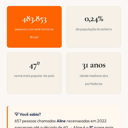
483.853
0,24%
pessoas com este nome no
da população brasileira
Brasil
47º
31 anos
nome mais popular do país
idade mediana dos
portadores
💡 Você sabia?
657 pessoas chamadas
Aline
recenseadas em 2022
nasceram até a década de 40. · Aline é o
9º
nome mais