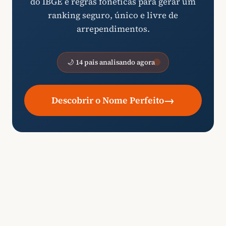
do IBGE e regras fonéticas para gerar um
ranking seguro, único e livre de
arrependimentos.
🌙 14 pais analisando agora
→
Descobrir o Nome Perfeito