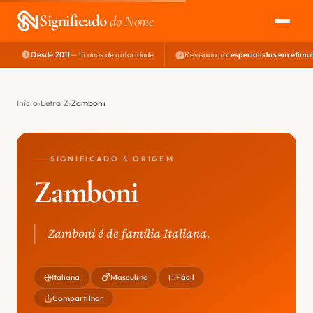
Significado
do Nome
Desde 2011
— 15 anos de autoridade
Revisado por
especialistas em etimo
EXPLORAR
NOME PERFEITO
Início
Letra Z
Zamboni
ÁREA DO DEV
SIGNIFICADO & ORIGEM
Zamboni
Zamboni é de família Italiana.
Italiana
Masculino
Fácil
Compartilhar