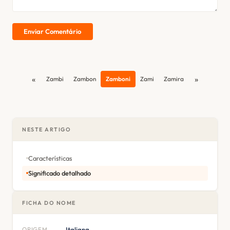
Enviar Comentário
«
»
Zambi
Zambon
Zamboni
Zami
Zamira
NESTE ARTIGO
Características
Significado detalhado
FICHA DO NOME
ORIGEM
Italiana