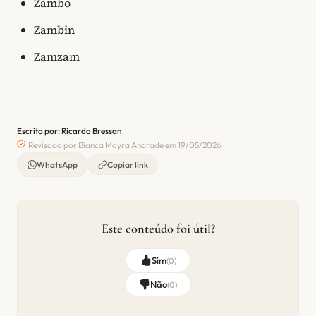
Zambo
Zambin
Zamzam
Escrito por: Ricardo Bressan
Revisado por Bianca Mayra Andrade em 19/05/2026
WhatsApp
Copiar link
Este conteúdo foi útil?
Sim
(
0
)
Não
(
0
)