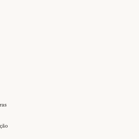
ras
ação