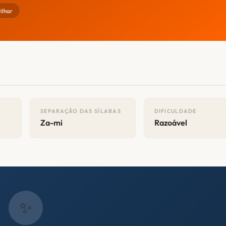
ilhar
SEPARAÇÃO DAS SÍLABAS
DIFICULDADE
Za-mi
Razoável
✨