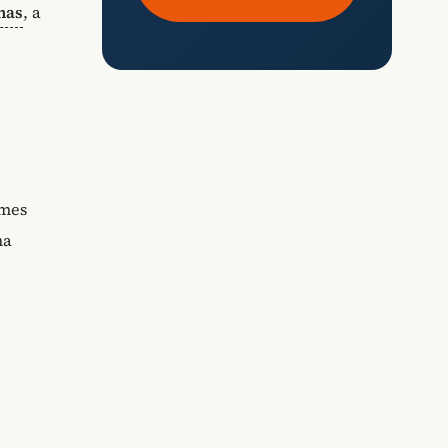
nas
, a
omes
ha