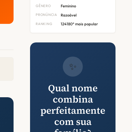
GÊNERO
Feminino
PRONÚNCIA
Razoável
RANKING
124180º mais popular
✨
Qual nome
combina
perfeitamente
com sua