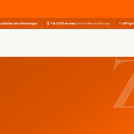
cialistas em etimologia
+16.000 nomes
com fontes históricas
API gr