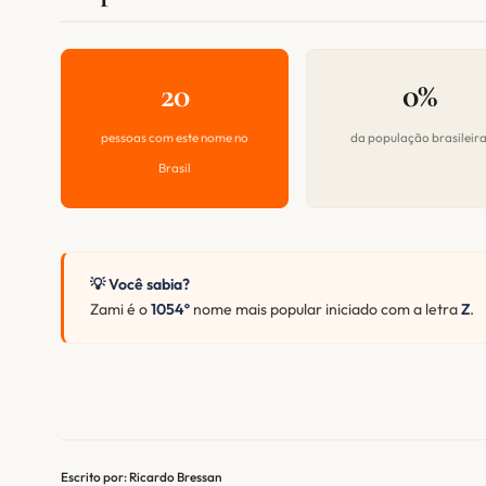
20
0%
pessoas com este nome no
da população brasileir
Brasil
💡 Você sabia?
Zami é o
1054º
nome mais popular iniciado com a letra
Z
.
Escrito por: Ricardo Bressan