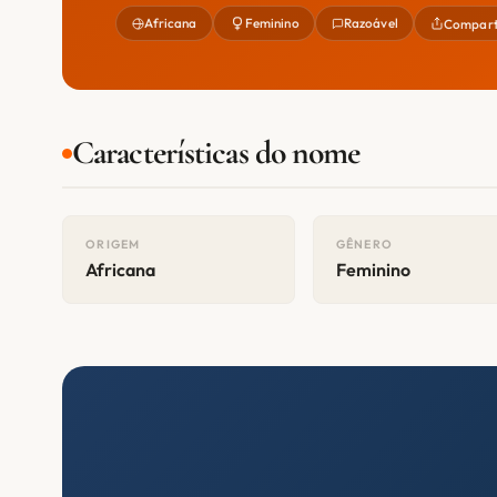
Africana
Feminino
Razoável
Compart
Características do nome
ORIGEM
GÊNERO
Africana
Feminino