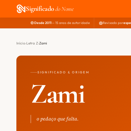
Significado
do Nome
Desde 2011
— 15 anos de autoridade
Revisado por
espe
Início
Letra Z
Zami
SIGNIFICADO & ORIGEM
Zami
o pedaço que falta.