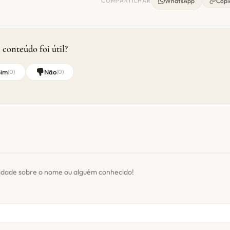
COMPARTILHAR
WhatsApp
Copia
 conteúdo foi útil?
Sim
Não
(
0
)
(
0
)
sidade sobre o nome ou alguém conhecido!