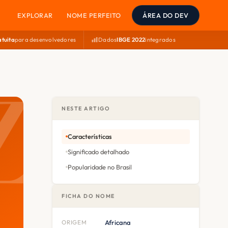
EXPLORAR
NOME PERFEITO
ÁREA DO DEV
atuita
para desenvolvedores
Dados
IBGE 2022
integrados
NESTE ARTIGO
Características
Significado detalhado
Popularidade no Brasil
FICHA DO NOME
ORIGEM
Africana