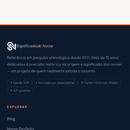
Significado
do Nome
Referência em pesquisa etimológica desde 2011. Mais de 15 anos
dedicados à precisão histórica na origem e significado dos nomes
— um projeto de quem realmente estuda o assunto.
✦ Desde 2011
✦ Revisado por especialistas
✦ Fontes históricas citadas
✦ API gratuita
EXPLORAR
Blog
Nome Perfeito