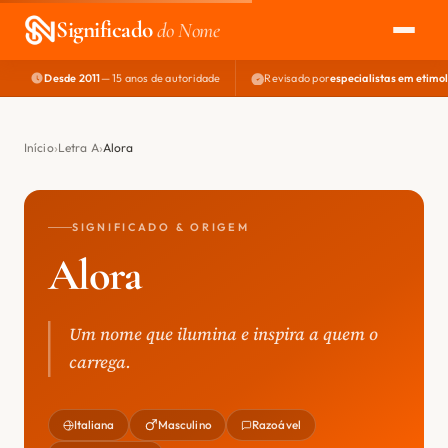
Significado
do Nome
Desde 2011
— 15 anos de autoridade
Revisado por
especialistas em etimo
EXPLORAR
NOME PERFEITO
Início
Letra A
Alora
ÁREA DO DEV
SIGNIFICADO & ORIGEM
Alora
Um nome que ilumina e inspira a quem o
carrega.
Italiana
Masculino
Razoável