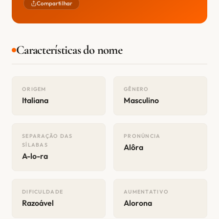
Compartilhar
Características do nome
ORIGEM
GÊNERO
Italiana
Masculino
SEPARAÇÃO DAS
PRONÚNCIA
SÍLABAS
Alôra
A-lo-ra
DIFICULDADE
AUMENTATIVO
Razoável
Alorona