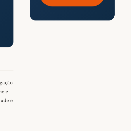
igação
he e
dade e