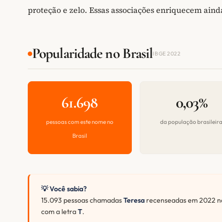
proteção e zelo. Essas associações enriquecem ain
Popularidade no Brasil
IBGE 2022
61.698
0,03%
pessoas com este nome no
da população brasileir
Brasil
💡 Você sabia?
15.093 pessoas chamadas
Teresa
recenseadas em 2022 na
com a letra
T
.