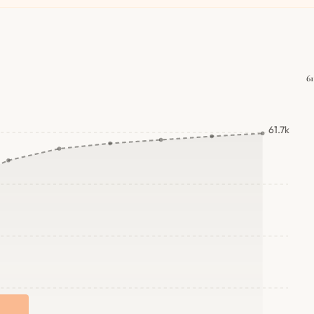
61
61.7k