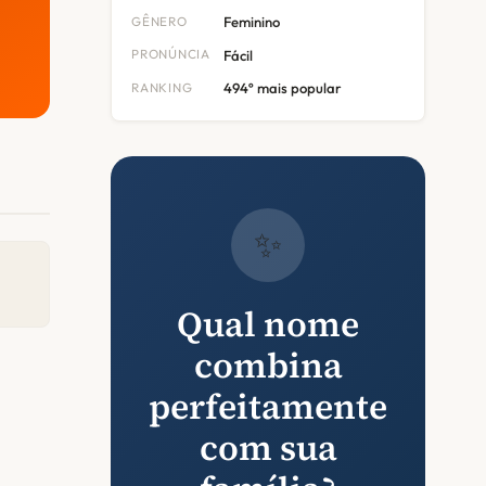
GÊNERO
Feminino
PRONÚNCIA
Fácil
RANKING
494º mais popular
✨
Qual nome
combina
perfeitamente
com sua