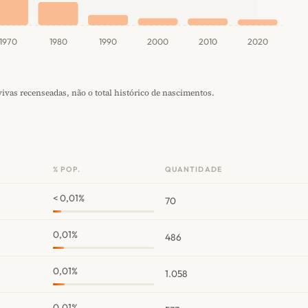
1970
1980
1990
2000
2010
2020
vas recenseadas, não o total histórico de nascimentos.
% POP.
QUANTIDADE
< 0,01%
70
0,01%
486
0,01%
1.058
0,01%