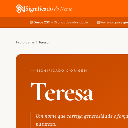
Significado
do Nome
Desde 2011
— 15 anos de autoridade
Revisado por
espe
Início
Letra T
Teresa
SIGNIFICADO & ORIGEM
Teresa
Um nome que carrega generosidade e força,
natureza.