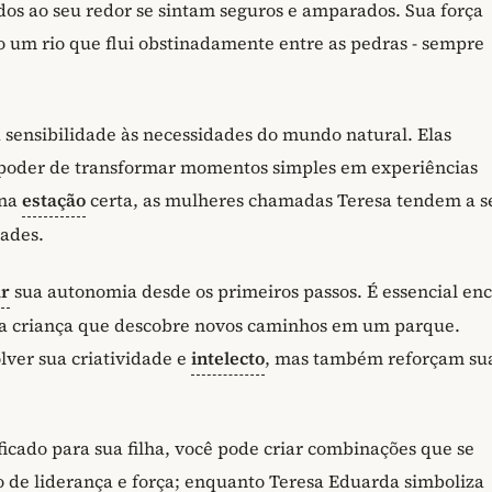
dos ao seu redor se sintam seguros e amparados. Sua força
o um rio que flui obstinadamente entre as pedras - sempre
a sensibilidade às necessidades do mundo natural. Elas
 poder de transformar momentos simples em experiências
 na
estação
certa, as mulheres chamadas Teresa tendem a s
dades.
r
sua autonomia desde os primeiros passos. É essencial enc
ma criança que descobre novos caminhos em um parque.
lver sua criatividade e
intelecto
, mas também reforçam su
ficado para sua filha, você pode criar combinações que se
 de liderança e força; enquanto Teresa Eduarda simboliza