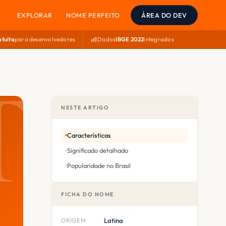
EXPLORAR
NOME PERFEITO
ÁREA DO DEV
atuita
para desenvolvedores
Dados
IBGE 2022
integrados
NESTE ARTIGO
Características
Significado detalhado
Popularidade no Brasil
FICHA DO NOME
ORIGEM
Latina