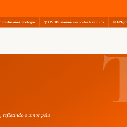
cialistas em etimologia
+16.000 nomes
com fontes históricas
API gr
 refletindo o amor pela