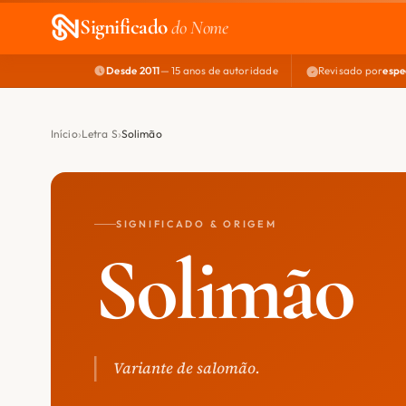
Significado
do Nome
Desde 2011
— 15 anos de autoridade
Revisado por
espe
Início
Letra S
Solimão
SIGNIFICADO & ORIGEM
Solimão
Variante de salomão.