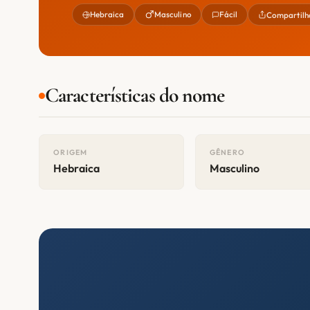
Hebraica
Masculino
Fácil
Compartilh
Características do nome
ORIGEM
GÊNERO
Hebraica
Masculino