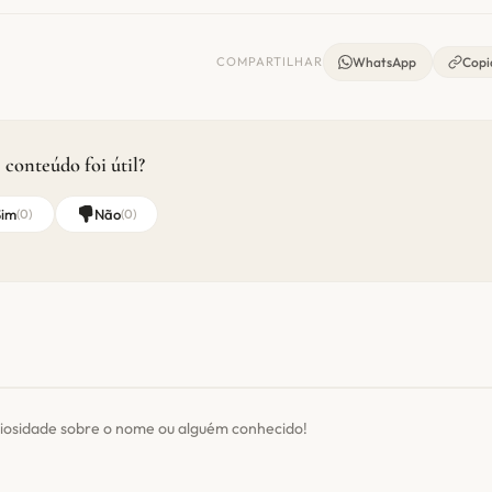
COMPARTILHAR
WhatsApp
Copia
 conteúdo foi útil?
Sim
Não
(
0
)
(
0
)
iosidade sobre o nome ou alguém conhecido!