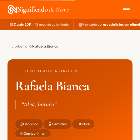
Significado
do Nome
Desde 2011
— 15 anos de autoridade
Revisado por
especialistas em etimo
EXPLORAR
NOME PERFEITO
Início
Letra R
Rafaela Bianca
ÁREA DO DEV
SIGNIFICADO & ORIGEM
Rafaela Bianca
"Alva, branca".
Hebraica
Feminino
Difícil
Compartilhar