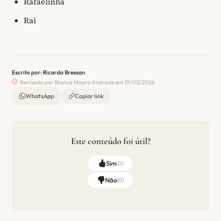
Rafaelinha
Rai
Escrito por: Ricardo Bressan
Revisado por Bianca Mayra Andrade em 19/05/2026
WhatsApp
Copiar link
Este conteúdo foi útil?
Sim
(
0
)
Não
(
0
)