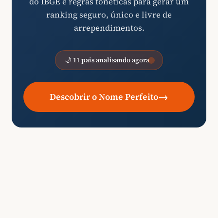
do IBGE e regras fonéticas para gerar um
ranking seguro, único e livre de
arrependimentos.
🌙 11 pais analisando agora
→
Descobrir o Nome Perfeito