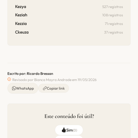
Kezya
527 registros
Keziah
108 registros
Kezzia
71 registros
Ckeuza
37 registros
Escrito por: Ricardo Bressan
Revisado por Bianca Mayra Andrade em 19/05/2026
WhatsApp
Copiar link
Este conteúdo foi útil?
Sim
(
0
)