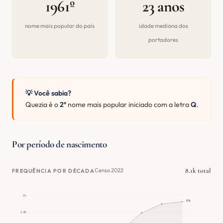
1961º
23 anos
nome mais popular do país
idade mediana dos
portadores
💡 Você sabia?
Quezia é o
2º
nome mais popular iniciado com a letra
Q
.
Por período de nascimento
8.1k total
Censo 2022
FREQUÊNCIA POR DÉCADA
9k
8.1k
6.8k