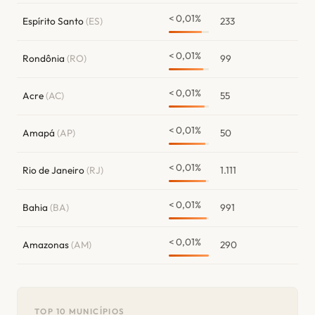
< 0,01%
Espírito Santo
(ES)
233
< 0,01%
Rondônia
(RO)
99
< 0,01%
Acre
(AC)
55
< 0,01%
Amapá
(AP)
50
< 0,01%
Rio de Janeiro
(RJ)
1.111
< 0,01%
Bahia
(BA)
991
< 0,01%
Amazonas
(AM)
290
TOP 10 MUNICÍPIOS