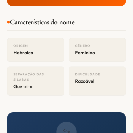
Características do nome
ORIGEM
GÊNERO
Hebraica
Feminino
SEPARAÇÃO DAS
DIFICULDADE
SÍLABAS
Razoável
Que-zi-a
✨