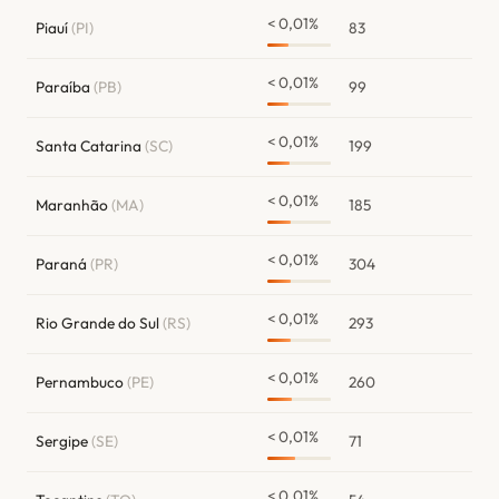
< 0,01%
Piauí
(PI)
83
< 0,01%
Paraíba
(PB)
99
< 0,01%
Santa Catarina
(SC)
199
< 0,01%
Maranhão
(MA)
185
< 0,01%
Paraná
(PR)
304
< 0,01%
Rio Grande do Sul
(RS)
293
< 0,01%
Pernambuco
(PE)
260
< 0,01%
Sergipe
(SE)
71
< 0,01%