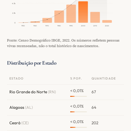
4.5k
2.3k
0
1950
1960
1970
1980
1990
2000
2010
2020
Fonte: Censo Demográfico IBGE, 2022. Os números refletem pessoas
vivas recenseadas, não o total histórico de nascimentos.
Distribuição por Estado
ESTADO
% POP.
QUANTIDADE
< 0,01%
Rio Grande do Norte
(RN)
67
< 0,01%
Alagoas
(AL)
64
< 0,01%
Ceará
(CE)
202