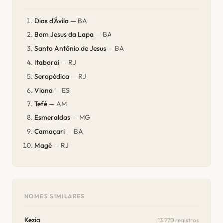
Dias d'Ávila
— BA
Bom Jesus da Lapa
— BA
Santo Antônio de Jesus
— BA
Itaboraí
— RJ
Seropédica
— RJ
Viana
— ES
Tefé
— AM
Esmeraldas
— MG
Camaçari
— BA
Magé
— RJ
NOMES SIMILARES
Kezia
13.270 registros