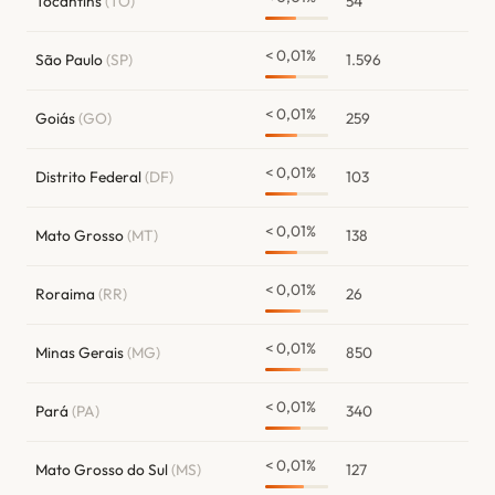
Tocantins
(TO)
54
< 0,01%
São Paulo
(SP)
1.596
< 0,01%
Goiás
(GO)
259
< 0,01%
Distrito Federal
(DF)
103
< 0,01%
Mato Grosso
(MT)
138
< 0,01%
Roraima
(RR)
26
< 0,01%
Minas Gerais
(MG)
850
< 0,01%
Pará
(PA)
340
< 0,01%
Mato Grosso do Sul
(MS)
127