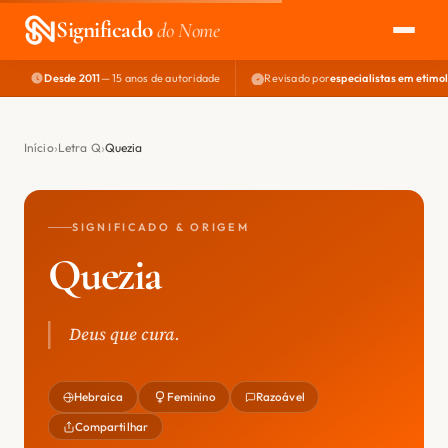
Significado
do Nome
Desde 2011
— 15 anos de autoridade
Revisado por
especialistas em etimo
EXPLORAR
NOME PERFEITO
Início
Letra Q
Quezia
ÁREA DO DEV
SIGNIFICADO & ORIGEM
Quezia
Deus que cura.
Hebraica
Feminino
Razoável
Compartilhar