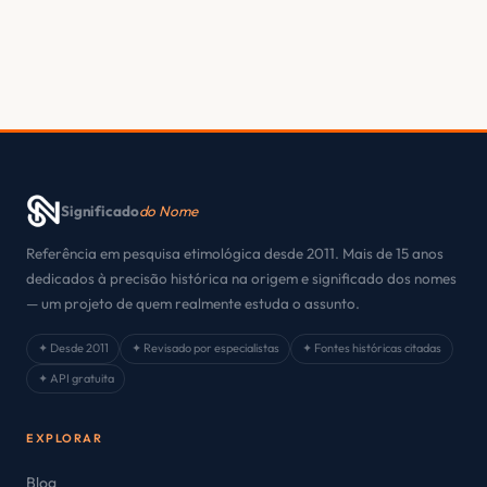
Significado
do Nome
Referência em pesquisa etimológica desde 2011. Mais de 15 anos
dedicados à precisão histórica na origem e significado dos nomes
— um projeto de quem realmente estuda o assunto.
✦ Desde 2011
✦ Revisado por especialistas
✦ Fontes históricas citadas
✦ API gratuita
EXPLORAR
Blog