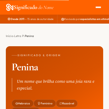
Significado
do Nome
Desde 2011
— 15 anos de autoridade
Revisado por
especialistas em etimo
EXPLORAR
NOME PERFEITO
Início
Letra P
Penina
ÁREA DO DEV
SIGNIFICADO & ORIGEM
Penina
Um nome que brilha como uma joia rara e
especial.
Hebraica
Feminino
Razoável