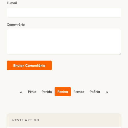
E-mail
Comentário
Enviar Comentário
«
»
Pênia
Penido
Penina
Penrod
Peônia
NESTE ARTIGO