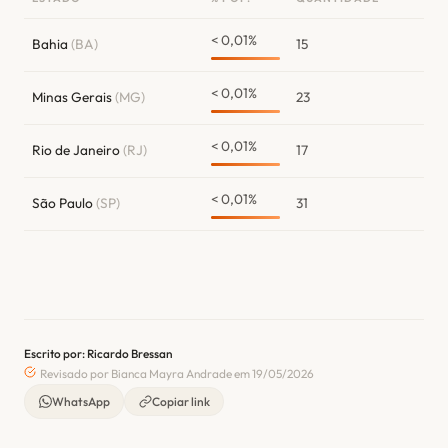
< 0,01%
Bahia
(BA)
15
< 0,01%
Minas Gerais
(MG)
23
< 0,01%
Rio de Janeiro
(RJ)
17
< 0,01%
São Paulo
(SP)
31
Escrito por: Ricardo Bressan
Revisado por Bianca Mayra Andrade em 19/05/2026
WhatsApp
Copiar link