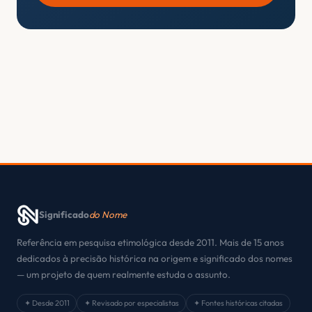
Significado
do Nome
Referência em pesquisa etimológica desde 2011. Mais de 15 anos
dedicados à precisão histórica na origem e significado dos nomes
— um projeto de quem realmente estuda o assunto.
✦ Desde 2011
✦ Revisado por especialistas
✦ Fontes históricas citadas