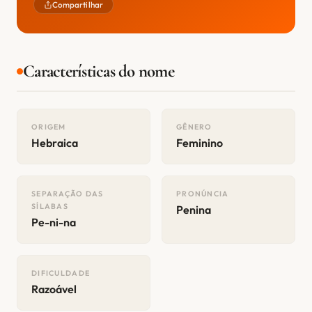
Compartilhar
Características do nome
ORIGEM
GÊNERO
Hebraica
Feminino
SEPARAÇÃO DAS
PRONÚNCIA
SÍLABAS
Penina
Pe-ni-na
DIFICULDADE
Razoável