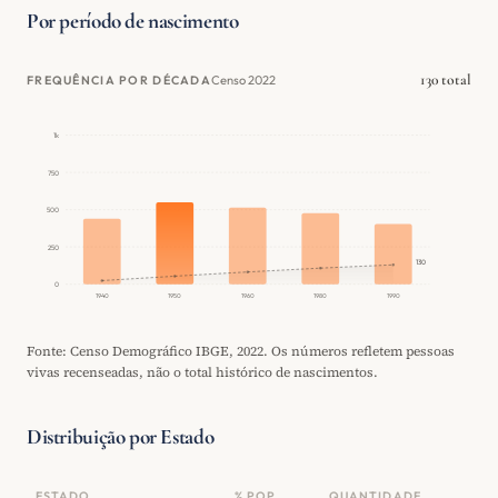
Por período de nascimento
130 total
Censo 2022
FREQUÊNCIA POR DÉCADA
1k
750
500
250
130
0
1940
1950
1960
1980
1990
Fonte: Censo Demográfico IBGE, 2022. Os números refletem pessoas
vivas recenseadas, não o total histórico de nascimentos.
Distribuição por Estado
ESTADO
% POP.
QUANTIDADE