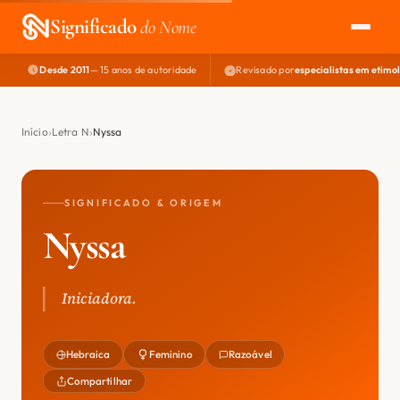
Significado
do Nome
Desde 2011
— 15 anos de autoridade
Revisado por
especialistas em etimo
EXPLORAR
NOME PERFEITO
Início
Letra N
Nyssa
ÁREA DO DEV
SIGNIFICADO & ORIGEM
Nyssa
Iniciadora.
Hebraica
Feminino
Razoável
Compartilhar