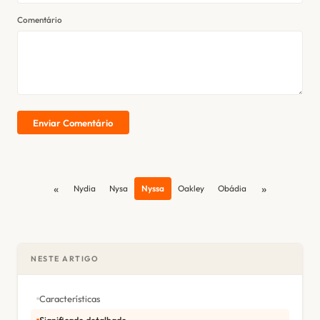
Comentário
Enviar Comentário
«
»
Nydia
Nysa
Nyssa
Oakley
Obádia
NESTE ARTIGO
Características
Significado detalhado