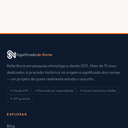
Significado
do Nome
Referência em pesquisa etimológica desde 2011. Mais de 15 anos
dedicados à precisão histórica na origem e significado dos nomes
— um projeto de quem realmente estuda o assunto.
✦ Desde 2011
✦ Revisado por especialistas
✦ Fontes históricas citadas
✦ API gratuita
EXPLORAR
Blog