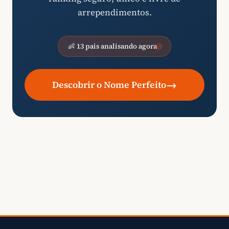
arrependimentos.
👶 13 pais analisando agora
→
Descobrir o Nome Perfeito