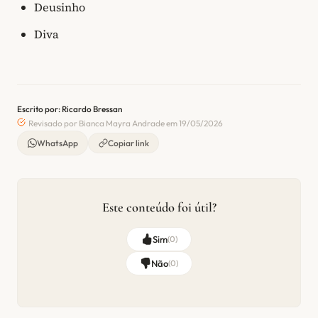
Deusinho
Diva
Escrito por: Ricardo Bressan
Revisado por Bianca Mayra Andrade em 19/05/2026
WhatsApp
Copiar link
Este conteúdo foi útil?
Sim
(
0
)
Não
(
0
)