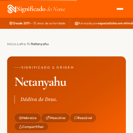
Significado
do Nome
Desde 2011
— 15 anos de autoridade
Revisado por
especialistas em etimo
EXPLORAR
NOME PERFEITO
Início
Letra N
Netanyahu
ÁREA DO DEV
SIGNIFICADO & ORIGEM
Netanyahu
Dádiva de Deus.
Hebraica
Masculino
Razoável
Compartilhar