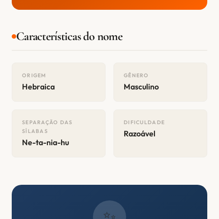
Características do nome
ORIGEM
GÊNERO
Hebraica
Masculino
SEPARAÇÃO DAS
DIFICULDADE
SÍLABAS
Razoável
Ne-ta-nia-hu
✨