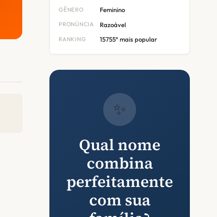
GÊNERO
Feminino
PRONÚNCIA
Razoável
RANKING
15755º mais popular
✨
Qual nome
combina
perfeitamente
com sua