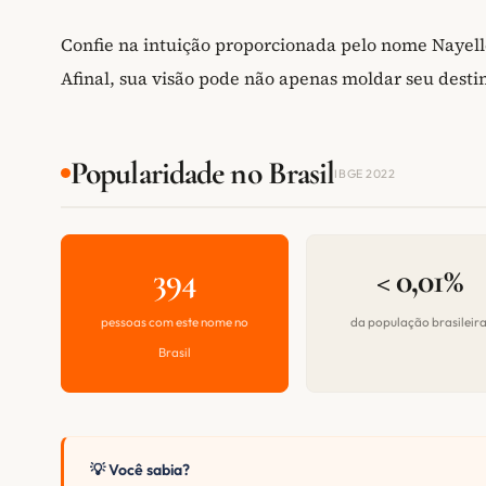
Confie na intuição proporcionada pelo nome Nayell
Afinal, sua visão pode não apenas moldar seu desti
Popularidade no Brasil
IBGE 2022
394
< 0,01%
pessoas com este nome no
da população brasileir
Brasil
💡 Você sabia?