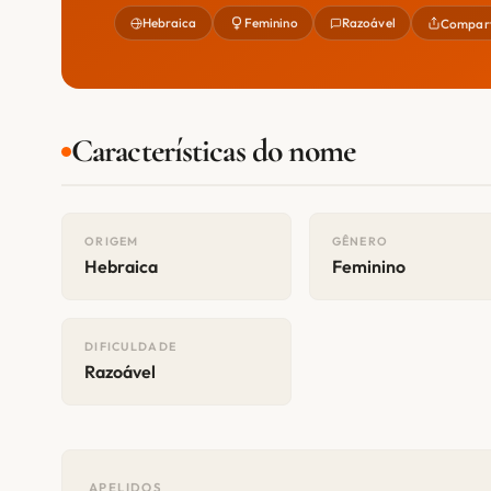
Hebraica
Feminino
Razoável
Compart
Características do nome
ORIGEM
GÊNERO
Hebraica
Feminino
DIFICULDADE
Razoável
APELIDOS