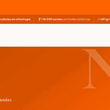
cialistas em etimologia
+16.000 nomes
com fontes históricas
API gr
fundas.