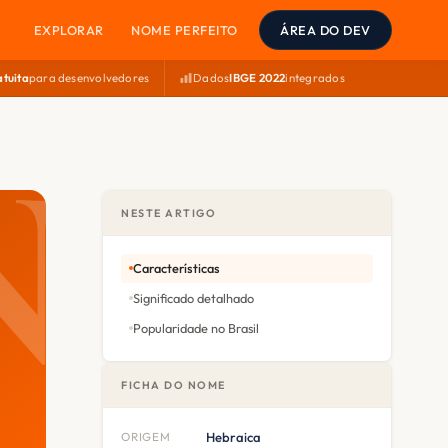
EXPLORAR
NOME PERFEITO
ÁREA DO DEV
atuita
para desenvolvedores
Dados
IBGE 2022
integrados
NESTE ARTIGO
Características
Significado detalhado
Popularidade no Brasil
FICHA DO NOME
ORIGEM
Hebraica