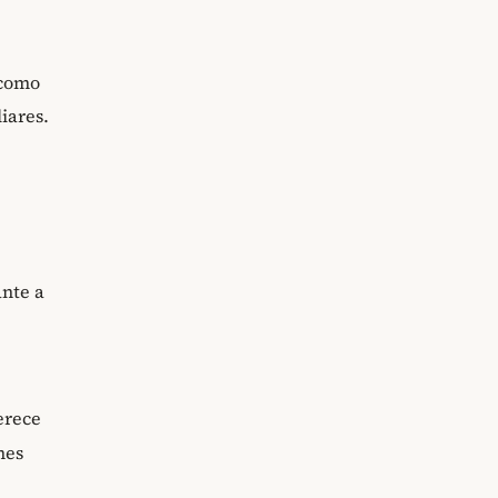
 como
iares.
ante a
erece
mes