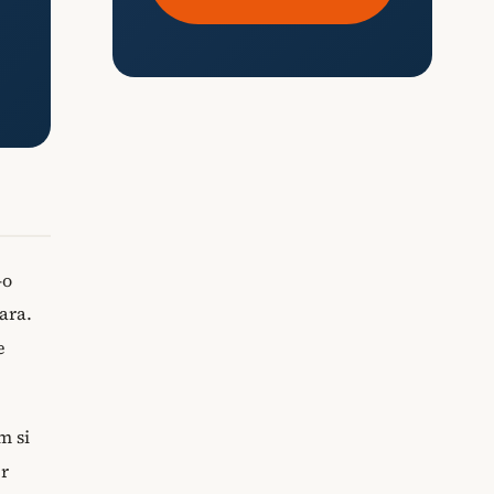
-o
ara.
e
m si
er