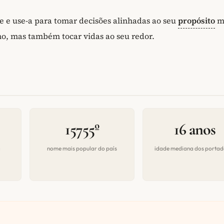
e e use-a para tomar decisões alinhadas ao seu
propósito
ma
no, mas também tocar vidas ao seu redor.
15755º
16 anos
a
nome mais popular do país
idade mediana dos portad