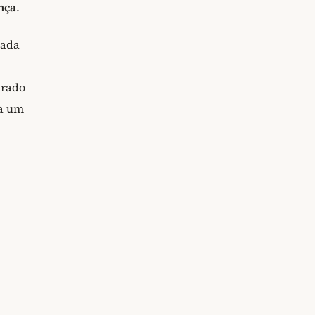
nça
.
Cada
arado
na um