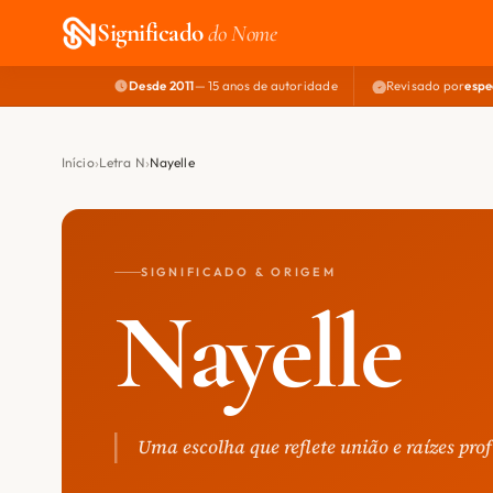
Significado
do Nome
Desde 2011
— 15 anos de autoridade
Revisado por
espe
Início
Letra N
Nayelle
SIGNIFICADO & ORIGEM
Nayelle
Uma escolha que reflete união e raízes pro