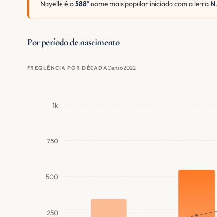
Nayelle é o
588º
nome mais popular iniciado com a letra
N
.
Por período de nascimento
Censo 2022
FREQUÊNCIA POR DÉCADA
1k
750
500
250