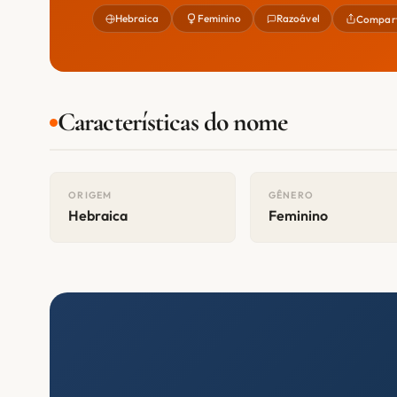
Hebraica
Feminino
Razoável
Compart
Características do nome
ORIGEM
GÊNERO
Hebraica
Feminino