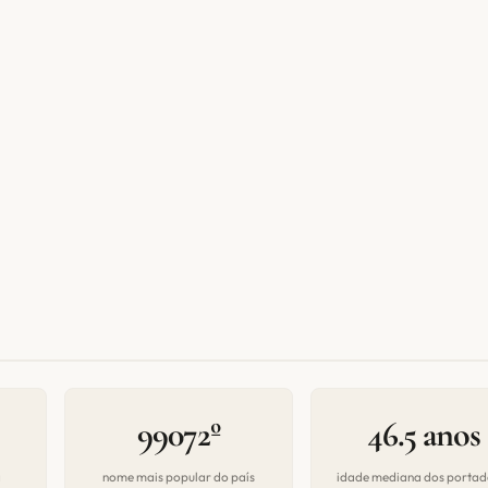
99072º
46.5 anos
a
nome mais popular do país
idade mediana dos portad