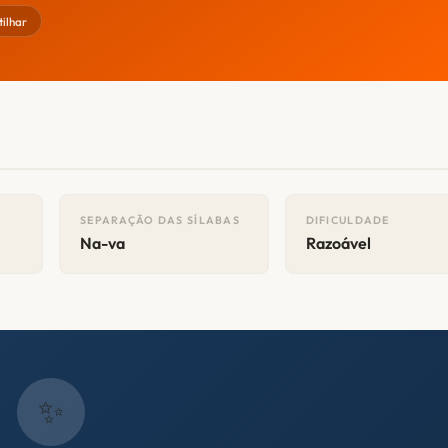
ilhar
SEPARAÇÃO DAS SÍLABAS
DIFICULDADE
Na-va
Razoável
✨