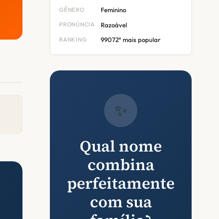
GÊNERO
Feminino
PRONÚNCIA
Razoável
RANKING
99072º mais popular
✨
Qual nome
combina
perfeitamente
com sua