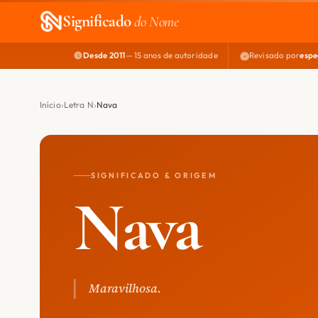
Significado
do Nome
Desde 2011
— 15 anos de autoridade
Revisado por
espe
Início
Letra N
Nava
SIGNIFICADO & ORIGEM
Nava
Maravilhosa.