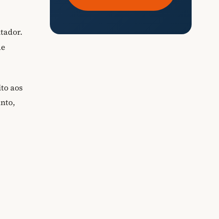
tador.
de
to aos
anto,