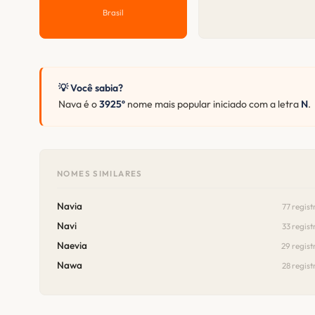
Brasil
💡 Você sabia?
Nava é o
3925º
nome mais popular iniciado com a letra
N
.
NOMES SIMILARES
Navia
77 regist
Navi
33 regist
Naevia
29 regist
Nawa
28 regist