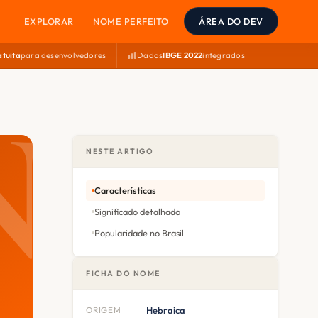
EXPLORAR
NOME PERFEITO
ÁREA DO DEV
atuita
para desenvolvedores
Dados
IBGE 2022
integrados
NESTE ARTIGO
Características
Significado detalhado
Popularidade no Brasil
FICHA DO NOME
ORIGEM
Hebraica