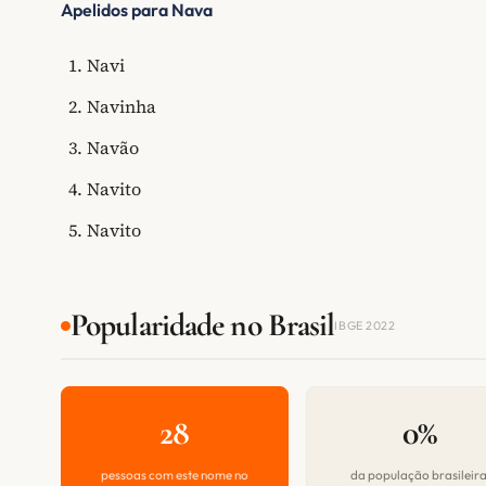
Apelidos para Nava
Navi
Navinha
Navão
Navito
Navito
Popularidade no Brasil
IBGE 2022
28
0%
pessoas com este nome no
da população brasileir