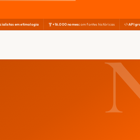
cialistas em etimologia
+16.000 nomes
com fontes históricas
API gr