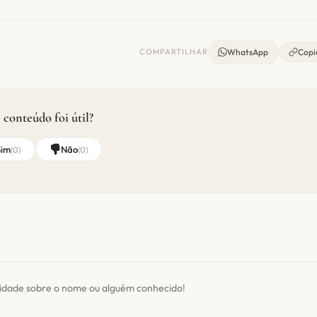
COMPARTILHAR
WhatsApp
Copia
 conteúdo foi útil?
Sim
Não
(
0
)
(
0
)
sidade sobre o nome ou alguém conhecido!