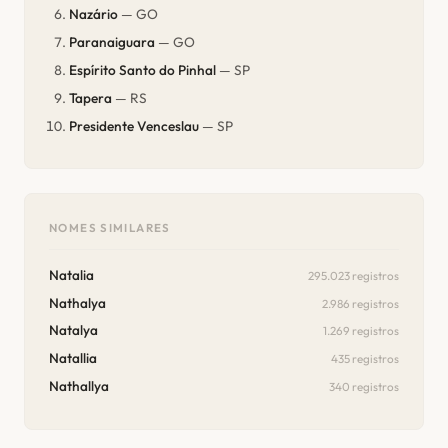
Nazário
— GO
Paranaiguara
— GO
Espírito Santo do Pinhal
— SP
Tapera
— RS
Presidente Venceslau
— SP
NOMES SIMILARES
Natalia
295.023 registros
Nathalya
2.986 registros
Natalya
1.269 registros
Natallia
435 registros
Nathallya
340 registros