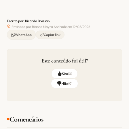
Escrito por: Ricardo Bressan
Revisado por Bianca Mayra Andrade em 19/05/2026
WhatsApp
Copiar link
Este conteúdo foi útil?
Sim
(
0
)
Não
(
0
)
Comentários