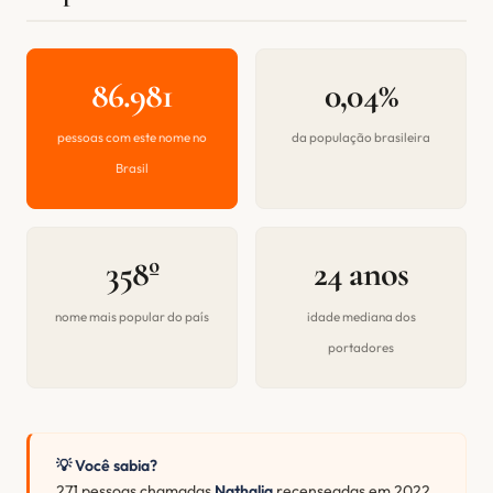
86.981
0,04%
pessoas com este nome no
da população brasileira
Brasil
358º
24 anos
nome mais popular do país
idade mediana dos
portadores
💡 Você sabia?
271 pessoas chamadas
Nathalia
recenseadas em 2022