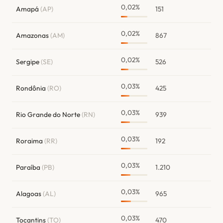
0,02%
Amapá
(AP)
151
0,02%
Amazonas
(AM)
867
0,02%
Sergipe
(SE)
526
0,03%
Rondônia
(RO)
425
0,03%
Rio Grande do Norte
(RN)
939
0,03%
Roraima
(RR)
192
0,03%
Paraíba
(PB)
1.210
0,03%
Alagoas
(AL)
965
0,03%
Tocantins
(TO)
470