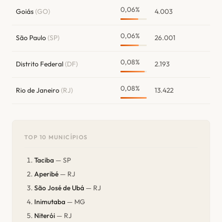
0,06%
Goiás
(GO)
4.003
0,06%
São Paulo
(SP)
26.001
0,08%
Distrito Federal
(DF)
2.193
0,08%
Rio de Janeiro
(RJ)
13.422
TOP 10 MUNICÍPIOS
Taciba
— SP
Aperibé
— RJ
São José de Ubá
— RJ
Inimutaba
— MG
Niterói
— RJ