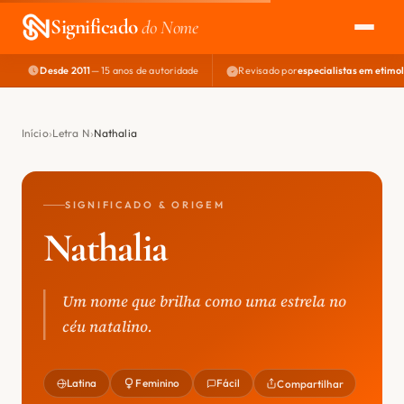
Significado
do Nome
Desde 2011
— 15 anos de autoridade
Revisado por
especialistas em etimo
EXPLORAR
NOME PERFEITO
Início
Letra N
Nathalia
ÁREA DO DEV
SIGNIFICADO & ORIGEM
Nathalia
Um nome que brilha como uma estrela no
céu natalino.
Latina
Feminino
Fácil
Compartilhar