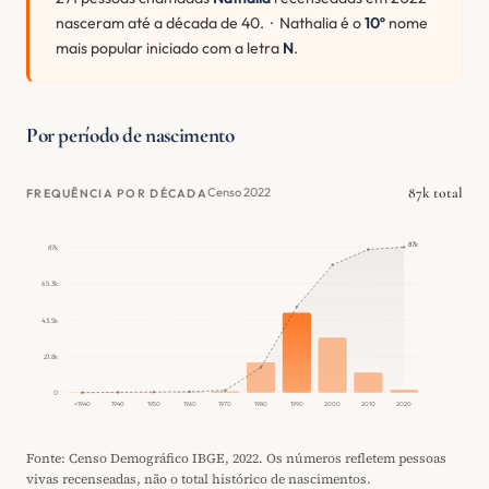
nasceram até a década de 40. · Nathalia é o
10º
nome
mais popular iniciado com a letra
N
.
Por período de nascimento
87k total
Censo 2022
FREQUÊNCIA POR DÉCADA
87k
87k
65.3k
43.5k
21.8k
0
<1940
1940
1950
1960
1970
1980
1990
2000
2010
2020
Fonte: Censo Demográfico IBGE, 2022. Os números refletem pessoas
vivas recenseadas, não o total histórico de nascimentos.