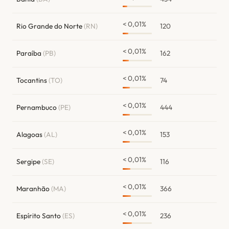
< 0,01%
Rio Grande do Norte
(RN)
120
< 0,01%
Paraíba
(PB)
162
< 0,01%
Tocantins
(TO)
74
< 0,01%
Pernambuco
(PE)
444
< 0,01%
Alagoas
(AL)
153
< 0,01%
Sergipe
(SE)
116
< 0,01%
Maranhão
(MA)
366
< 0,01%
Espírito Santo
(ES)
236