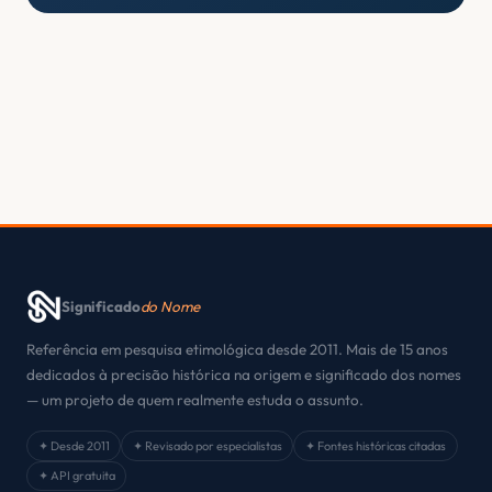
Significado
do Nome
Referência em pesquisa etimológica desde 2011. Mais de 15 anos
dedicados à precisão histórica na origem e significado dos nomes
— um projeto de quem realmente estuda o assunto.
✦ Desde 2011
✦ Revisado por especialistas
✦ Fontes históricas citadas
✦ API gratuita