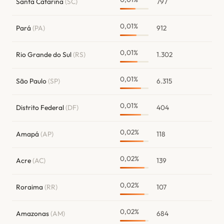
Santa Catarina
(SC)
797
0,01%
Pará
(PA)
912
0,01%
Rio Grande do Sul
(RS)
1.302
0,01%
São Paulo
(SP)
6.315
0,01%
Distrito Federal
(DF)
404
0,02%
Amapá
(AP)
118
0,02%
Acre
(AC)
139
0,02%
Roraima
(RR)
107
0,02%
Amazonas
(AM)
684