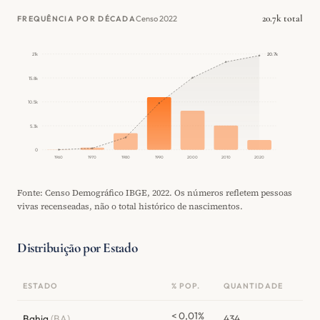
20.7k total
Censo 2022
FREQUÊNCIA POR DÉCADA
20.7k
21k
15.8k
10.5k
5.3k
0
1960
1970
1980
1990
2000
2010
2020
Fonte: Censo Demográfico IBGE, 2022. Os números refletem pessoas
vivas recenseadas, não o total histórico de nascimentos.
Distribuição por Estado
ESTADO
% POP.
QUANTIDADE
< 0,01%
Bahia
(BA)
434