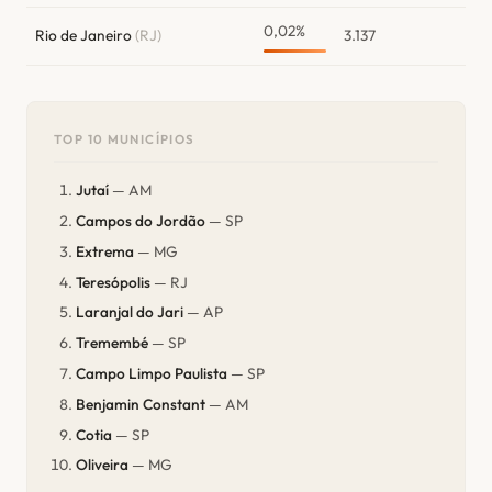
0,02%
Rio de Janeiro
(RJ)
3.137
TOP 10 MUNICÍPIOS
Jutaí
— AM
Campos do Jordão
— SP
Extrema
— MG
Teresópolis
— RJ
Laranjal do Jari
— AP
Tremembé
— SP
Campo Limpo Paulista
— SP
Benjamin Constant
— AM
Cotia
— SP
Oliveira
— MG