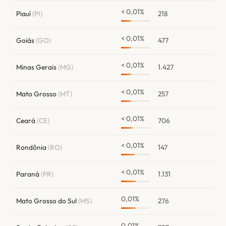
< 0,01%
Piauí
(PI)
218
< 0,01%
Goiás
(GO)
477
< 0,01%
Minas Gerais
(MG)
1.427
< 0,01%
Mato Grosso
(MT)
257
< 0,01%
Ceará
(CE)
706
< 0,01%
Rondônia
(RO)
147
< 0,01%
Paraná
(PR)
1.131
0,01%
Mato Grosso do Sul
(MS)
276
0,01%