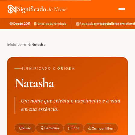
Significado
do Nome
Desde 2011
— 15 anos de autoridade
Revisado por
especialistas em etimo
EXPLORAR
NOME PERFEITO
Início
Letra N
Natasha
ÁREA DO DEV
SIGNIFICADO & ORIGEM
Natasha
Um nome que celebra o nascimento e a vida
em sua essência.
Russa
Feminino
Fácil
Compartilhar