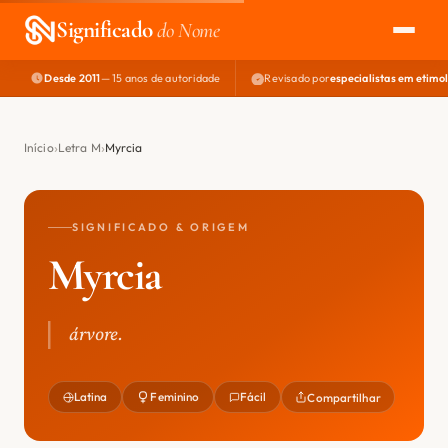
Significado
do Nome
Desde 2011
— 15 anos de autoridade
Revisado por
especialistas em etimo
EXPLORAR
NOME PERFEITO
Início
Letra M
Myrcia
ÁREA DO DEV
SIGNIFICADO & ORIGEM
Myrcia
árvore.
Latina
Feminino
Fácil
Compartilhar