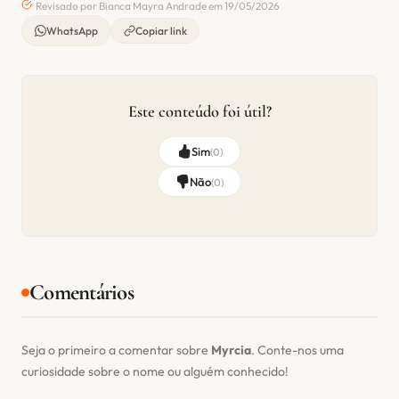
Revisado por Bianca Mayra Andrade em 19/05/2026
WhatsApp
Copiar link
Este conteúdo foi útil?
Sim
(
0
)
Não
(
0
)
Comentários
Seja o primeiro a comentar sobre
Myrcia
. Conte-nos uma
curiosidade sobre o nome ou alguém conhecido!