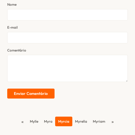
Nome
E-mail
Comentário
Enviar Comentário
«
»
Mylle
Myra
Myrcia
Myrella
Myriam