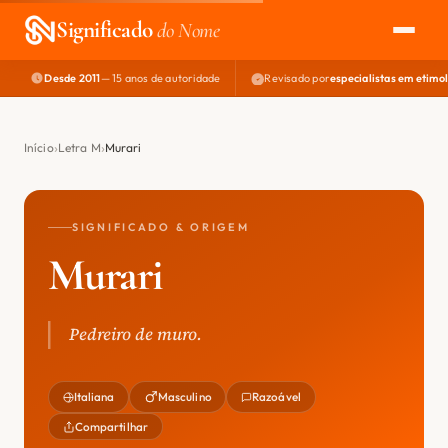
Significado
do Nome
Desde 2011
— 15 anos de autoridade
Revisado por
especialistas em etimo
EXPLORAR
NOME PERFEITO
Início
Letra M
Murari
ÁREA DO DEV
SIGNIFICADO & ORIGEM
Murari
Pedreiro de muro.
Italiana
Masculino
Razoável
Compartilhar