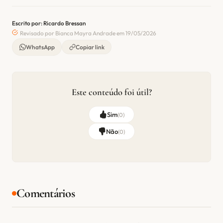
Escrito por: Ricardo Bressan
Revisado por Bianca Mayra Andrade em 19/05/2026
WhatsApp
Copiar link
Este conteúdo foi útil?
Sim
(
0
)
Não
(
0
)
Comentários