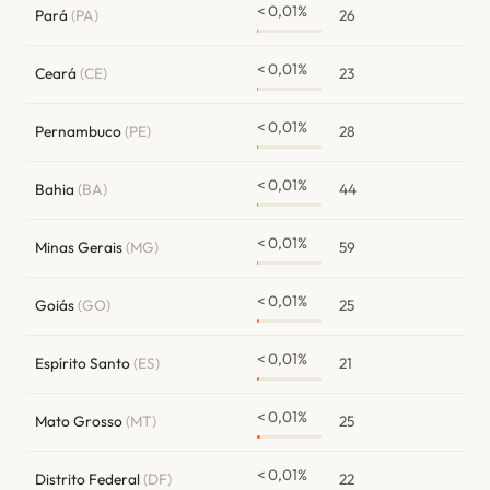
< 0,01%
Pará
(PA)
26
< 0,01%
Ceará
(CE)
23
< 0,01%
Pernambuco
(PE)
28
< 0,01%
Bahia
(BA)
44
< 0,01%
Minas Gerais
(MG)
59
< 0,01%
Goiás
(GO)
25
< 0,01%
Espírito Santo
(ES)
21
< 0,01%
Mato Grosso
(MT)
25
< 0,01%
Distrito Federal
(DF)
22