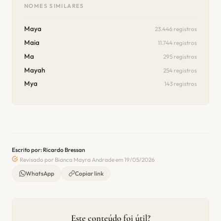
NOMES SIMILARES
Maya
23.446 registros
Maia
11.744 registros
Ma
295 registros
Mayah
254 registros
Mya
143 registros
Escrito por: Ricardo Bressan
Revisado por Bianca Mayra Andrade em 19/05/2026
WhatsApp
Copiar link
Este conteúdo foi útil?