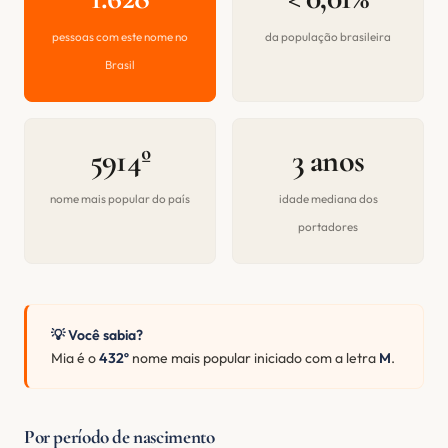
pessoas com este nome no
da população brasileira
Brasil
5914º
3 anos
nome mais popular do país
idade mediana dos
portadores
💡 Você sabia?
Mia é o
432º
nome mais popular iniciado com a letra
M
.
Por período de nascimento