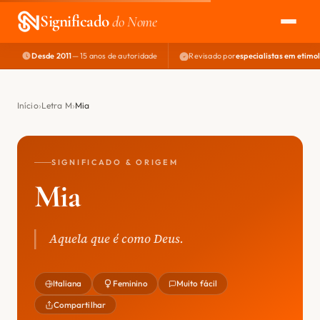
Significado
do Nome
Desde 2011
— 15 anos de autoridade
Revisado por
especialistas em etimo
EXPLORAR
NOME PERFEITO
Início
Letra M
Mia
ÁREA DO DEV
SIGNIFICADO & ORIGEM
Mia
Aquela que é como Deus.
Italiana
Feminino
Muito fácil
Compartilhar