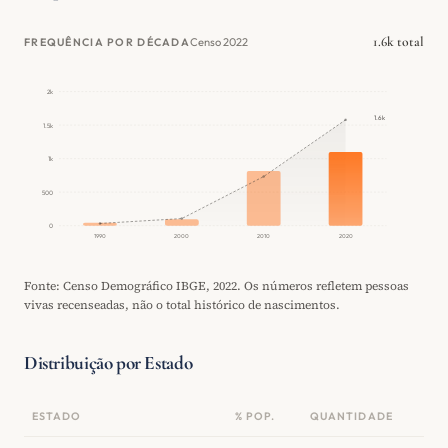
1.6k total
Censo 2022
FREQUÊNCIA POR DÉCADA
2k
1.6k
1.5k
1k
500
0
1990
2000
2010
2020
Fonte: Censo Demográfico IBGE, 2022. Os números refletem pessoas
vivas recenseadas, não o total histórico de nascimentos.
Distribuição por Estado
ESTADO
% POP.
QUANTIDADE