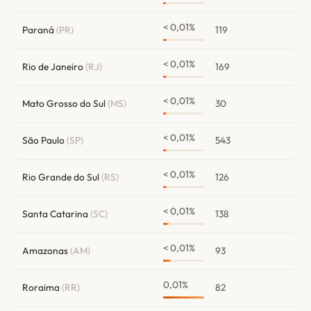
< 0,01%
Paraná
(PR)
119
< 0,01%
Rio de Janeiro
(RJ)
169
< 0,01%
Mato Grosso do Sul
(MS)
30
< 0,01%
São Paulo
(SP)
543
< 0,01%
Rio Grande do Sul
(RS)
126
< 0,01%
Santa Catarina
(SC)
138
< 0,01%
Amazonas
(AM)
93
0,01%
Roraima
(RR)
82