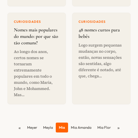
CURIOSIDADES
CURIOSIDADES
Nomes mais populares
48 nomes curtos para
do mundo: por que são
bebês
tão comuns?
Logo surgem pequenas
mudanças no corpo,
Ao longo dos anos,
então, novas sensações
certos nomes se
são sentidas, algo
tornaram
diferente é notado, até
extremamente
que, chega...
populares em todo o
mundo, como Maria,
John e Mohammed.
Mas...
«
»
Meyer
Meyla
Mia
Mia Amanda
Mia Flor