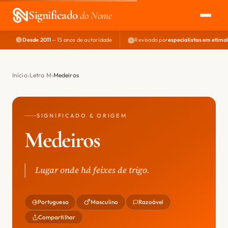
Significado
do Nome
Desde 2011
— 15 anos de autoridade
Revisado por
especialistas em etimo
EXPLORAR
NOME PERFEITO
Início
Letra M
Medeiros
ÁREA DO DEV
SIGNIFICADO & ORIGEM
Medeiros
Lugar onde há feixes de trigo.
Portuguesa
Masculino
Razoável
Compartilhar