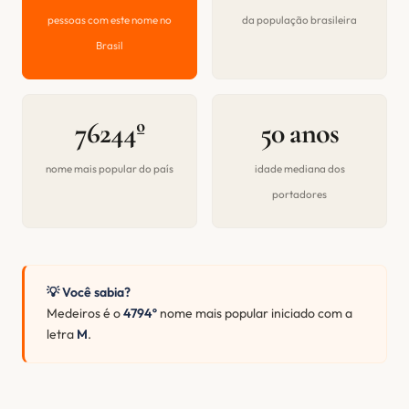
pessoas com este nome no
da população brasileira
Brasil
76244º
50 anos
nome mais popular do país
idade mediana dos
portadores
💡 Você sabia?
Medeiros é o
4794º
nome mais popular iniciado com a
letra
M
.