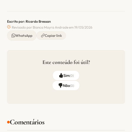
Escrito por: Ricardo Bressan
Revisado por Bianca Mayra Andrade em 19/05/2026
WhatsApp
Copiar link
Este conteúdo foi útil?
Sim
(
0
)
Não
(
0
)
Comentários