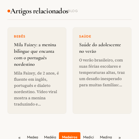
Artigos relacionados
BLOG
BEBÊS
SAÚDE
Mila Faizey: a menina
Saúde do adolescente
bilíngue que encanta
no verão
com o português
O verão brasileiro, com
nordestino
suas férias escolares e
temperaturas altas, traz
Mila Faizey, de 2 anos, é
um desafio inesperado
fluente em inglês,
para muitas famílias:...
português e dialeto
nordestino. Vídeo viral
mostra a menina
traduzindo e...
«
»
Medea
Medéia
Medeiros
Medici
Medina