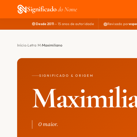
Significado
do Nome
Desde 2011
— 15 anos de autoridade
Revisado por
espe
Início
Letra M
Maximiliano
SIGNIFICADO & ORIGEM
Maximili
O maior.