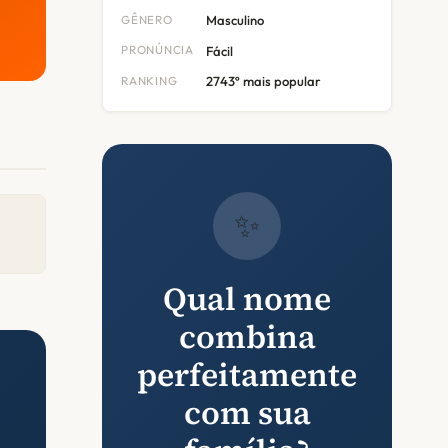
GÊNERO
Masculino
PRONÚNCIA
Fácil
RANKING
2743º mais popular
✨
Qual nome
combina
perfeitamente
com sua