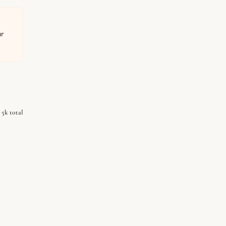
ar
5k total