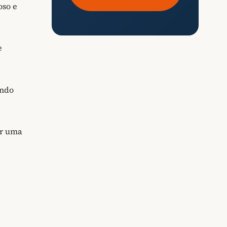
oso e
e
endo
ir uma