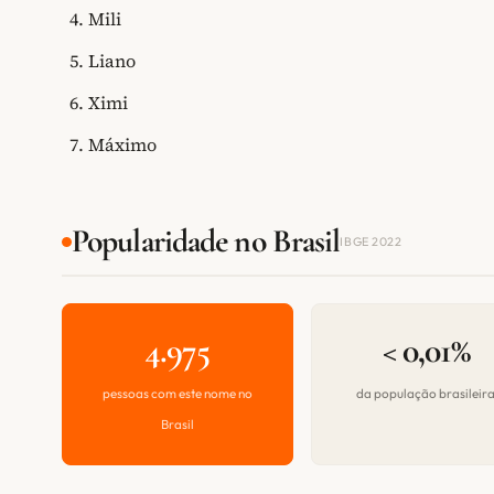
Mili
Liano
Ximi
Máximo
Popularidade no Brasil
IBGE 2022
4.975
< 0,01%
pessoas com este nome no
da população brasileir
Brasil