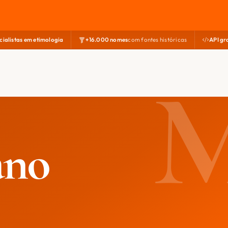
cialistas em etimologia
+16.000 nomes
com fontes históricas
API gr
ano