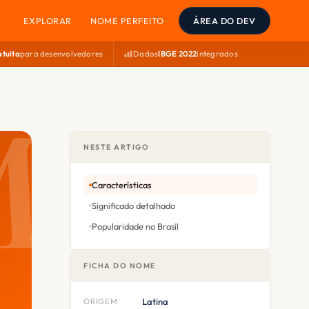
EXPLORAR
NOME PERFEITO
ÁREA DO DEV
atuita
para desenvolvedores
Dados
IBGE 2022
integrados
NESTE ARTIGO
Características
Significado detalhado
Popularidade no Brasil
FICHA DO NOME
ORIGEM
Latina