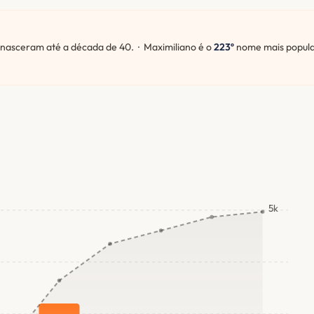
asceram até a década de 40. · Maximiliano é o
223º
nome mais popul
5k