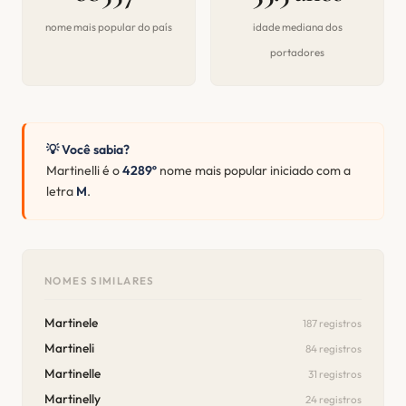
nome mais popular do país
idade mediana dos
portadores
💡 Você sabia?
Martinelli é o
4289º
nome mais popular iniciado com a
letra
M
.
NOMES SIMILARES
Martinele
187 registros
Martineli
84 registros
Martinelle
31 registros
Martinelly
24 registros