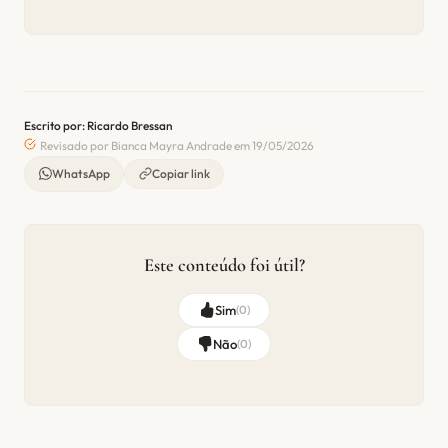
Escrito por: Ricardo Bressan
Revisado por Bianca Mayra Andrade em 19/05/2026
WhatsApp
Copiar link
Este conteúdo foi útil?
Sim
(
0
)
Não
(
0
)