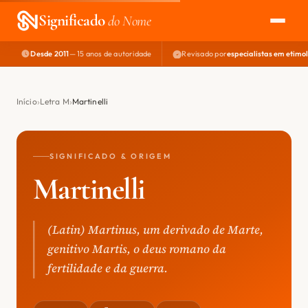
Significado
do Nome
Desde 2011
— 15 anos de autoridade
Revisado por
especialistas em etimo
EXPLORAR
NOME PERFEITO
Início
Letra M
Martinelli
ÁREA DO DEV
SIGNIFICADO & ORIGEM
Martinelli
(Latin) Martinus, um derivado de Marte,
genitivo Martis, o deus romano da
fertilidade e da guerra.