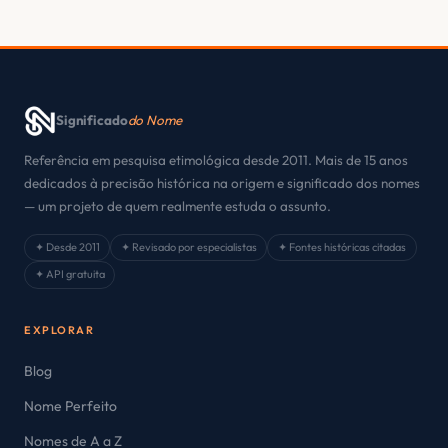
Significado
do Nome
Referência em pesquisa etimológica desde 2011. Mais de 15 anos
dedicados à precisão histórica na origem e significado dos nomes
— um projeto de quem realmente estuda o assunto.
✦ Desde 2011
✦ Revisado por especialistas
✦ Fontes históricas citadas
✦ API gratuita
EXPLORAR
Blog
Nome Perfeito
Nomes de A a Z