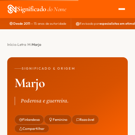
Significado
do Nome
Desde 2011
— 15 anos de autoridade
Revisado por
especialistas em etimo
EXPLORAR
NOME PERFEITO
Início
Letra M
Marjo
ÁREA DO DEV
SIGNIFICADO & ORIGEM
Marjo
Poderosa e guerreira.
Finlandesa
Feminino
Razoável
Compartilhar