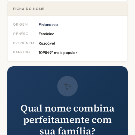
FICHA DO NOME
ORIGEM
Finlandesa
GÊNERO
Feminino
PRONÚNCIA
Razoável
RANKING
109849º mais popular
✨
Qual nome combina
perfeitamente com
sua família?