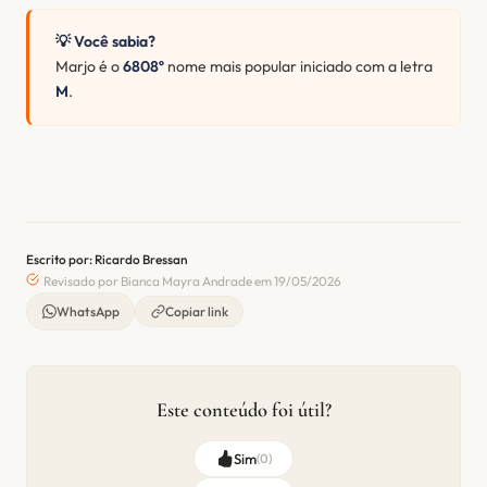
💡 Você sabia?
Marjo é o
6808º
nome mais popular iniciado com a letra
M
.
Escrito por: Ricardo Bressan
Revisado por Bianca Mayra Andrade em 19/05/2026
WhatsApp
Copiar link
Este conteúdo foi útil?
Sim
(
0
)