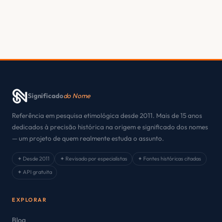
Significado
do Nome
Referência em pesquisa etimológica desde 2011. Mais de 15 anos
dedicados à precisão histórica na origem e significado dos nomes
— um projeto de quem realmente estuda o assunto.
✦ Desde 2011
✦ Revisado por especialistas
✦ Fontes históricas citadas
✦ API gratuita
EXPLORAR
Blog