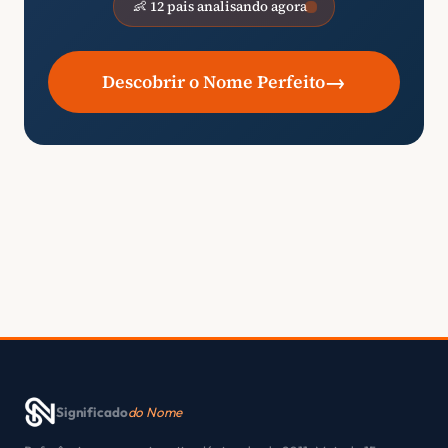
👶 12 pais analisando agora
→
Descobrir o Nome Perfeito
Significado
do Nome