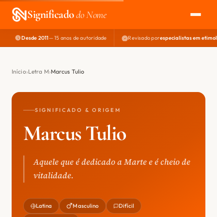
Significado
do Nome
Desde 2011
— 15 anos de autoridade
Revisado por
especialistas em etimo
EXPLORAR
NOME PERFEITO
Início
Letra M
Marcus Tulio
ÁREA DO DEV
SIGNIFICADO & ORIGEM
Marcus Tulio
Aquele que é dedicado a Marte e é cheio de
vitalidade.
Latina
Masculino
Difícil