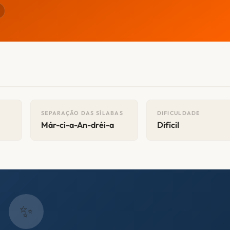
SEPARAÇÃO DAS SÍLABAS
DIFICULDADE
Már-ci-a-An-dréi-a
Difícil
✨