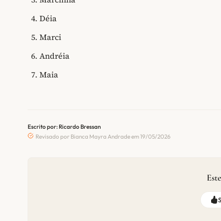
Déia
Marci
Andréia
Maia
Escrito por: Ricardo Bressan
Revisado por Bianca Mayra Andrade em 19/05/2026
Este