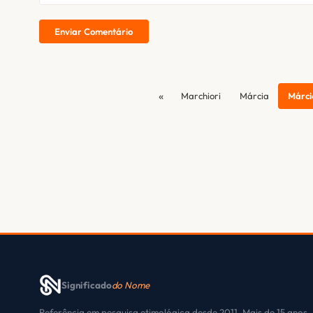
Enviar Comentário
«
Marchiori
Márcia
Márci
Significado
do Nome
Referência em pesquisa etimológica desde 2011. Mais de 15 anos