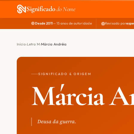
Significado
do Nome
Desde 2011
— 15 anos de autoridade
Revisado por
espe
Início
Letra M
Márcia Andréia
SIGNIFICADO & ORIGEM
Márcia A
Deusa da guerra.