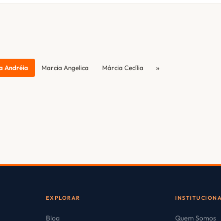
»
a Andréia
Marcia Angelica
Márcia Cecília
EXPLORAR
INSTITUCION
Blog
Quem Somos