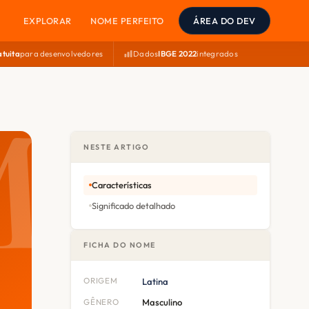
EXPLORAR
NOME PERFEITO
ÁREA DO DEV
atuita
para desenvolvedores
Dados
IBGE 2022
integrados
NESTE ARTIGO
Características
Significado detalhado
FICHA DO NOME
ORIGEM
Latina
GÊNERO
Masculino