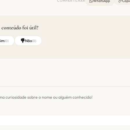
COMPARTILHAR
WhatsApp
Copia
 conteúdo foi útil?
Sim
Não
(
0
)
(
0
)
ma curiosidade sobre o nome ou alguém conhecido!