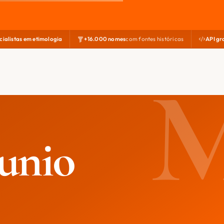
cialistas em etimologia
+16.000 nomes
com fontes históricas
API gr
unio