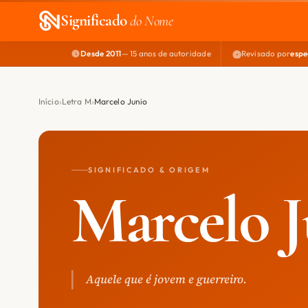
Significado
do Nome
Desde 2011
— 15 anos de autoridade
Revisado por
espe
Início
Letra M
Marcelo Junio
SIGNIFICADO & ORIGEM
Marcelo J
Aquele que é jovem e guerreiro.