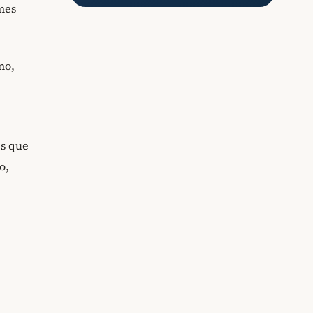
mes
no,
es que
o,