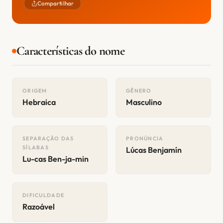
Compartilhar
Características do nome
ORIGEM
GÊNERO
Hebraica
Masculino
SEPARAÇÃO DAS
PRONÚNCIA
SÍLABAS
Lúcas Benjamín
Lu-cas Ben-ja-min
DIFICULDADE
Razoável