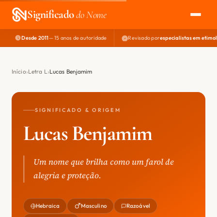
Significado
do Nome
Desde 2011
— 15 anos de autoridade
Revisado por
especialistas em etimo
EXPLORAR
NOME PERFEITO
Início
Letra L
Lucas Benjamim
ÁREA DO DEV
SIGNIFICADO & ORIGEM
Lucas Benjamim
Um nome que brilha como um farol de
alegria e proteção.
Hebraica
Masculino
Razoável