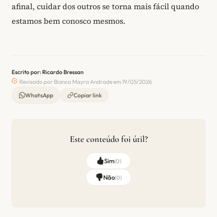
afinal, cuidar dos outros se torna mais fácil quando
estamos bem conosco mesmos.
Escrito por: Ricardo Bressan
Revisado por Bianca Mayra Andrade em 19/05/2026
WhatsApp
Copiar link
Este conteúdo foi útil?
Sim
(
0
)
Não
(
0
)